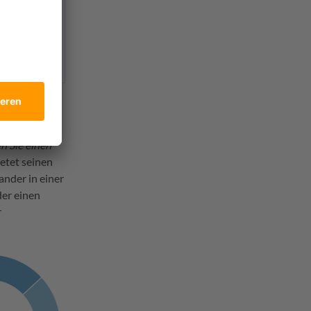
en Sie einen
ietet seinen
ander in einer
der einen
r