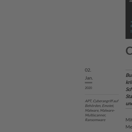
C
02.
Bu
Jan.
kri
2020
Sch
Sta
APT
, Cyberangriff auf
un
Behörden, Emotet,
Malware, Malware-
Multiscanner,
Mit
Ransomware
Me