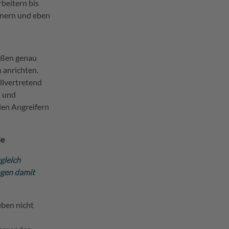
beitern bis
anern und eben
außen genau
 anrichten.
llvertretend
“ und
len Angreifern
de
ugleich
ngen damit
eben nicht