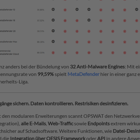
nz anders bei der Bündelung von
32 Anti-Malware Engines
: Mit e
kennungsrate von
99,59%
spielt
MetaDefender
hier in einer ganz 
herheits-Liga.
änge sichern. Daten kontrollieren. Restrisiken desinfizieren.
t den modularen Erweiterungen scannt OPSWAT den Netzwerkver
egration),
alle E-Mails
,
Web-Traffic
sowie
Endpoints
extrem wirku
hsicher auf Schadsoftware. Weitere Funktionen, wie
Datei-Desin
d die
Integration über OESIS Framework
oder
API
in andere Anw