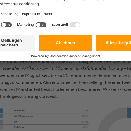
 gefährlichste Angreifer trifft auf den stärksten Verteidiger!
s Produkt MetaDefender von OPSWAT beispielsweise –
hier find
fassenden Artikel zu der im Moment marktführenden Lösung
– b
endern die Möglichkeit, bis zu 35 renommierte Hersteller mitein
ung, zu kombinieren. Als renommierter Hersteller gilt, wer entwe
evanten Marktanteil besitzt oder einen besonderen Wissens- ode
chnologievorsprung vorweist.