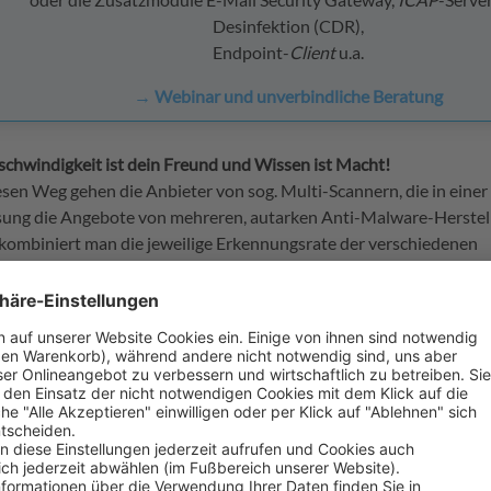
Desinfektion (CDR),
Endpoint-
Client
u.a.
→ Webinar und unverbindliche Beratung
chwindigkeit ist dein Freund und Wissen ist Macht!
sen Weg gehen die Anbieter von sog. Multi-Scannern, die in einer
sung die Angebote von mehreren, autarken Anti-Malware-Herstel
kombiniert man die jeweilige Erkennungsrate der verschiedenen
wicklungslabore miteinander und schließt noch so kleine Sicherhe
ennungsraten steigen, je mehr Hersteller gleichzeitig agieren. D
ultiert eine kürzere Verwundbarkeit (die Zeit, bis der Angreifer i
t entdeckt wird) und mehr Sicherheit durch ein breiteres Abdec