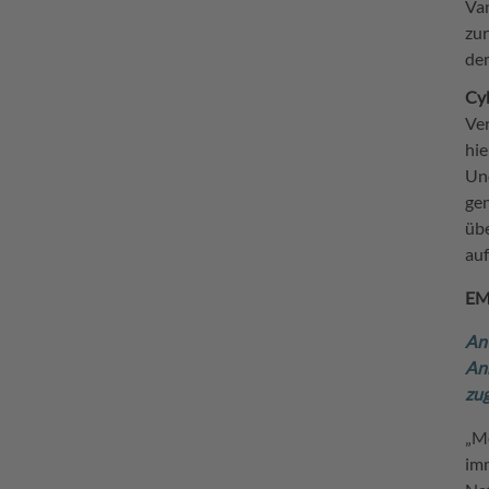
Va
zur
de
Cyb
Ver
hi
Und
gen
übe
auf
EM
An 
Anb
zug
„Me
im