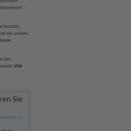
fassenden
hlüsselwort –
te Security
mal der andere.
idende
ar den
ündeln.
Viel
ren Sie
enschleuse
, Datei-