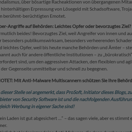
ndalismus, über bösartige Racheaktionen von übergangenen Mitar
 hinterhältigen Erpressung von Lösegeld mit Schadsoftware, Troj
m berühmt-berüchtigten Emotet.
er-Angriffe auf Behörden: Leichtes Opfer oder bevorzugtes Ziel?
mutlich beides! Bevorzugtes Ziel, weil Angreifer von innen und 
er besonders publikumswirksam, besonders verheerenden Schaden
 leichtes Opfer, weil bis heute manche Behörden und Ämter – ste
annt auch für andere öffentliche Institutionen – zu „bürokratisch
rfordert sind, um den aggressiven Attacken, den flexiblen und agi
 der Gegenseite unmittelbar und schnell zu begegnen.
OTET: Mit Anti-Malware Multiscannern schützen Sie Ihre Behör
dieser Stelle sei angemerkt, dass ProSoft, Initiator dieses Blogs, z
ieter von Security Software ist und die nachfolgenden Ausführu
leich Werbung in eigener Sache sind!
in Laden ist gut abgesichert …“ – das sagen viele, aber es stimmt 
mer.