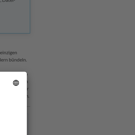
 einzigen
lern bündeln.
itslöcher. Die
araus wiederum
rgendwo auf der
kungsspektrum.