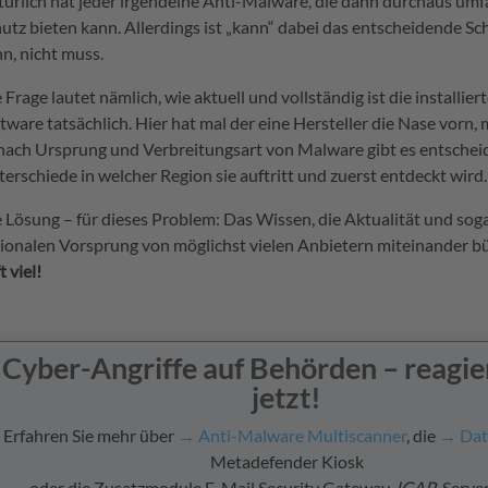
ürlich hat jeder irgendeine Anti-Malware, die dann durchaus um
utz bieten kann. Allerdings ist „kann“ dabei das entscheidende Sc
n, nicht muss.
 Frage lautet nämlich, wie aktuell und vollständig ist die installier
tware tatsächlich. Hier hat mal der eine Hersteller die Nase vorn, 
nach Ursprung und Verbreitungsart von Malware gibt es entsche
erschiede in welcher Region sie auftritt und zuerst entdeckt wird.
 Lösung – für dieses Problem: Das Wissen, die Aktualität und sog
ionalen Vorsprung von möglichst vielen Anbietern miteinander b
ft viel!
Cyber-Angriffe auf Behörden – reagie
jetzt!
Erfahren Sie mehr über
→ Anti-Malware Multiscanner
, die
→ Dat
Metadefender Kiosk
oder die Zusatzmodule E-Mail Security Gateway,
ICAP
-Server