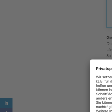
Ges
Die
Lö
So 
Ent
Erk
res
Wel