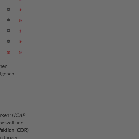
iner
eigenen
kehr (
ICAP
ngsvoll und
fektion (CDR)
endungen