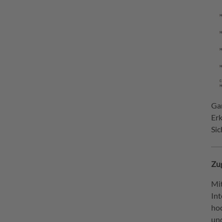
Ga
Er
Sic
Zug
Mi
Int
hoc
un