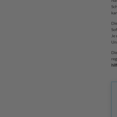
Nat
Sch
kan
Die
Sof
Je 
Unt
Die
reg
hil