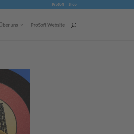
ProSoft
Shop
Über uns
ProSoft Website