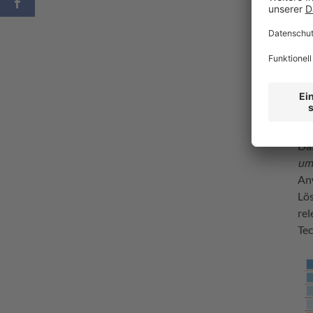
Der
Da
um
Anw
Lös
rel
Te