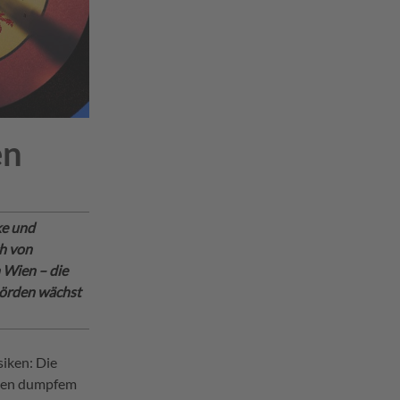
en
ke und
ch von
 Wien – die
hörden wächst
iken: Die
eben dumpfem