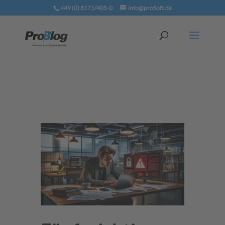
+49 (0) 8171/405-0
info@proSoft.de