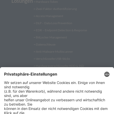
Lösungen
➝
Hardware Token
➝
Zwei-Faktor-Authentifizierung
➝
Access Management
➝
DLP – Data Loss Prevention
➝
EDR – Endpoint Detection & Response
➝
BitLocker Management
➝
Datenschleuse
➝
Anti-Malware-Multiscanner
➝
Verschlüsselte USB-Sticks
➝
Hardwareverschlüsselte HDD & SSD
➝
PC Fernwartung
Shop
➝
Security Token
➝
YubiKey
➝
Gatekeeper
➝
YubiKey 5
➝
YubiKey Bio