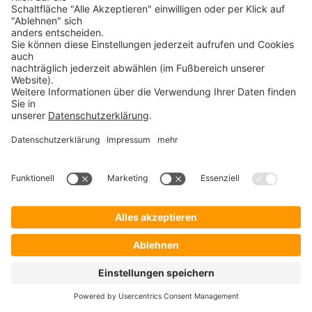
➝
SafeToGo USB 3.1 Stick
➝
Verschlüsselte USB-Sticks
➝
Verschlüsselte Festplatten
➝
Digittrade RS256 RFID
➝
Remote IT-Service Software
➝
Security Software Lösungen
ProSoft
➝
ProSoft
ProBlog ist ein Angebot der
➝
Shop ProSecurity
ProSoft GmbH
Bürgermeister-Graf-Ring 10
➝
Veranstaltungen
82538 Geretsried
➝
Webcast
➝
Support
➝
KnowledgeBase
➝
Impressum
➝
Datenschutzerklärung
Share This