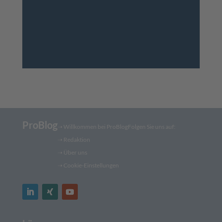
ProBlog
➝
Willkommen bei ProBlog
Folgen Sie uns auf:
➝
Redaktion
➝ Über uns
➝ Cookie-Einstellungen