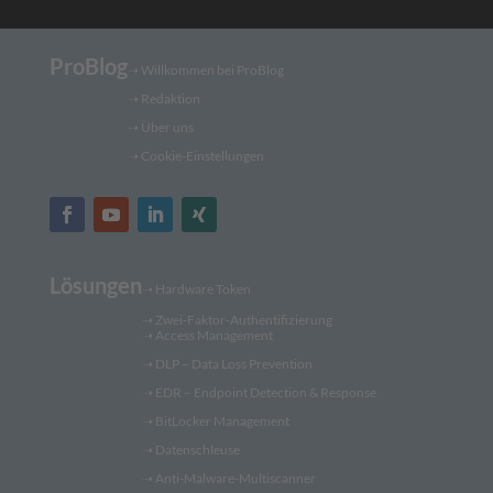
ProBlog
➝
Willkommen bei ProBlog
➝
Redaktion
➝ Über uns
➝ Cookie-Einstellungen
Lösungen
➝
Hardware Token
➝
Zwei-Faktor-Authentifizierung
➝
Access Management
➝
DLP – Data Loss Prevention
➝
EDR – Endpoint Detection & Response
➝
BitLocker Management
➝
Datenschleuse
➝
Anti-Malware-Multiscanner