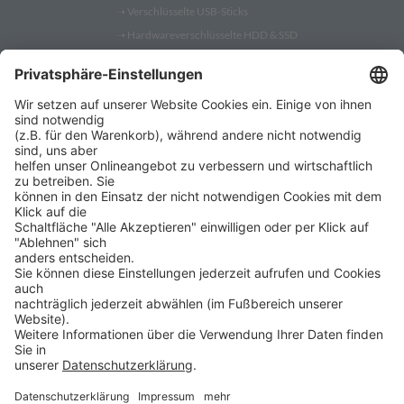
➝
Verschlüsselte USB-Sticks
➝
Hardwareverschlüsselte HDD & SSD
➝
PC Fernwartung
Shop
➝
Security Token
➝
YubiKey
➝
Gatekeeper
➝
YubiKey 5
➝
YubiKey Bio
➝
SafeToGo USB 3.1 Stick
➝
Verschlüsselte USB-Sticks
➝
Verschlüsselte Festplatten
➝
Digittrade RS256 RFID
➝
Remote IT-Service Software
➝
Security Software Lösungen
ProSoft
➝
ProSoft
ProBlog ist ein Angebot der