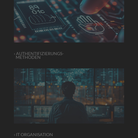
› AUTHENTIFIZIERUNGS-
METHODEN
› IT ORGANISATION