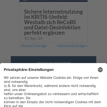
Sichere Internetnutzung
im KRITIS-Umfeld:
Weshalb sich ReCoBS
und Datei-Desinfektion
perfekt ergänzen
10. Apr.. 24
« Ältere Einträge
Nächste Einträge »