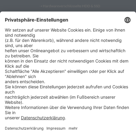
➝
Hardwareverschlüsselte HDD & SSD
➝
PC Fernwartung
Shop
➝
Security Token
➝
YubiKey
➝
Gatekeeper
➝
YubiKey 5
➝
YubiKey Bio
➝
SafeToGo USB 3.1 Stick
➝
Verschlüsselte USB-Sticks
➝
Verschlüsselte Festplatten
➝
Digittrade RS256 RFID
➝
Remote IT-Service Software
➝
Security Software Lösungen
ProSoft
➝
ProSoft
ProBlog ist ein Angebot der
➝
Shop ProSecurity
ProSoft GmbH