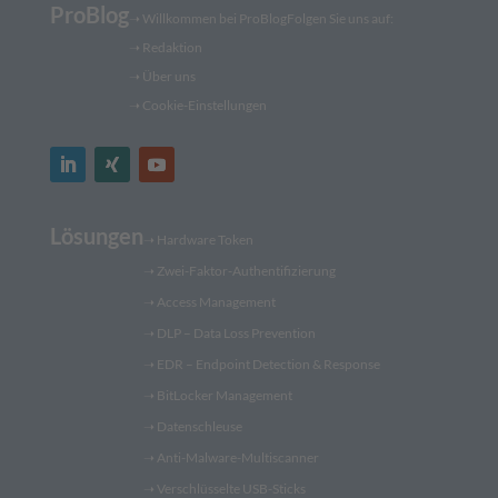
ProBlog
➝
Willkommen bei ProBlog
Folgen Sie uns auf:
➝
Redaktion
➝ Über uns
➝ Cookie-Einstellungen
Lösungen
➝
Hardware Token
➝
Zwei-Faktor-Authentifizierung
➝
Access Management
➝
DLP – Data Loss Prevention
➝
EDR – Endpoint Detection & Response
➝
BitLocker Management
➝
Datenschleuse
➝
Anti-Malware-Multiscanner
➝
Verschlüsselte USB-Sticks