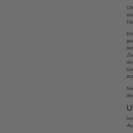
Ob 
sta
Dat
Ein
ges
ber
Zw
di
Geb
Att
Nac
di
U
Inz
Aut