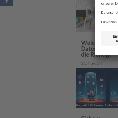
Welche
Datenschleuse
die Richtige?
21. Nov.. 24