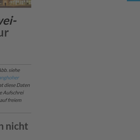
ei-
ur
Abb. siehe
ranghoher
at diese Daten
he Aufschrei
 auf freiem
n nicht