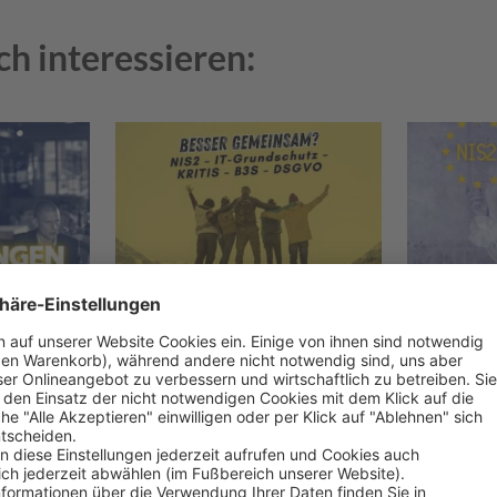
ch interessieren:
NIS2, IT-
NIS2 i
Grundschutz,
Grund
pfehl
KRITIS-Vorgaben,
KRITI
B3S und DSGVO:
und C
Die
Gewa
Gemeinsamkeiten
28. Nov..
12. Dez.. 24