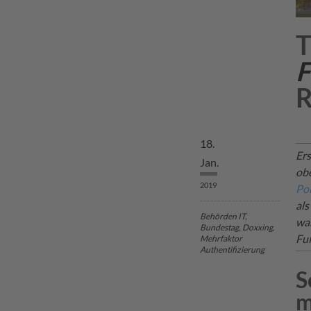
T
F
R
18.
Ers
Jan.
obe
2019
Pol
als
Behörden IT,
war
Bundestag, Doxxing,
Fu
Mehrfaktor
Authentifizierung
S
m