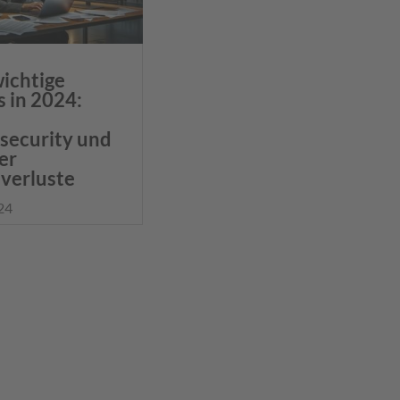
wichtige
s in 2024:
security und
er
verluste
 24