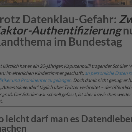
rotz Datenklau-Gefahr:
Zw
aktor-Authentifizierung
n
andthema im Bundestag
t kürzlich hat es ein 20-jähriger, Kapuzenpulli tragender Schüler (
n) im elterlichen Kinderzimmer geschafft,
an persönliche Daten 
itiker und Prominenter zu gelangen
. Doch damit nicht genug: er h
 „Adventskalender“ täglich über Twitter verbreitet – der öffentlic
 groß. Der Schüler war schnell gefasst, ist aber inzwischen wieder
ß.
o leicht darf man es Datendiebe
achen