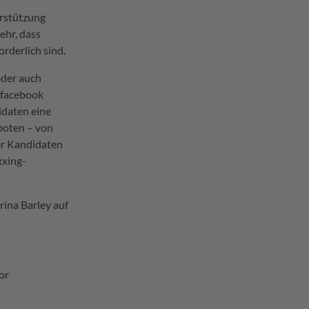
erstützung
ehr, dass
rderlich sind.
oder auch
 facebook
idaten eine
boten – von
er Kandidaten
xxing-
rina Barley auf
or