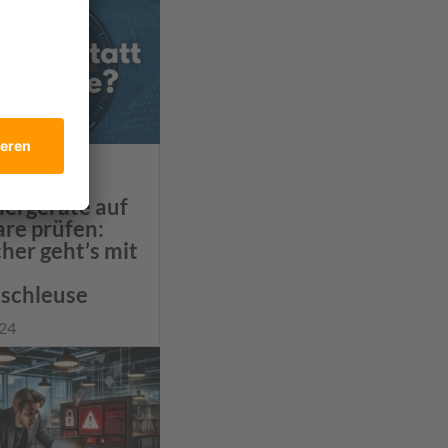
e
hergeräte auf
re prüfen:
her geht’s mit
schleuse
 24