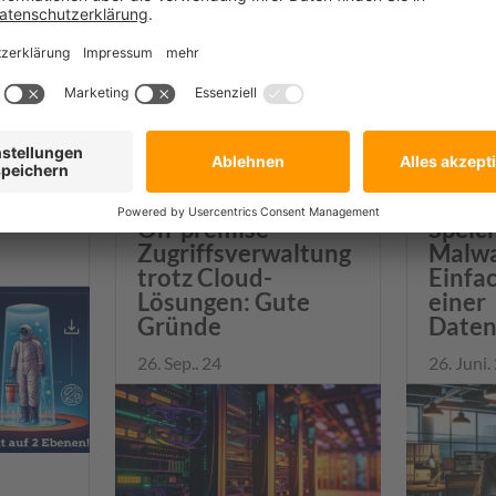
 ist
Mobil
On-premise
Speic
Zugriffsverwaltung
Malwa
trotz Cloud-
Einfac
Lösungen: Gute
einer
Gründe
Daten
26. Sep.. 24
26. Juni.