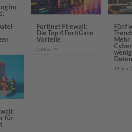
ung im
d:
atei-
Fortinet Firewall:
Fünf 
Die Top 4 FortiGate
Trend
zen
Vorteile
Mehr
Cyber
7. März. 24
wenig
Daten
18. Jan..
wall:
 für
t