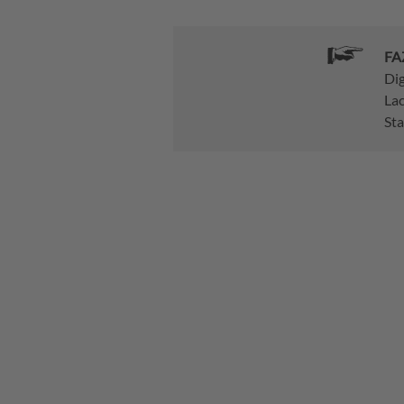
FA
Dig
Lac
St