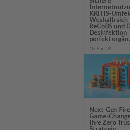
Sichere
Internetnutz
KRITIS-Umfel
Weshalb sich
ReCoBS und D
Desinfektion
perfekt ergän
10. Apr.. 24
Next-Gen Fire
Game-Changer
Ihre Zero Trus
Strategie