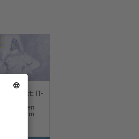
m Kontext: IT-
schutz,
S-Vorgaben
o. in neuem
nd?
 24