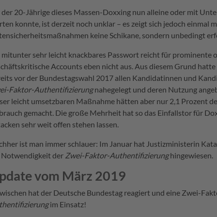
der 20-Jährige dieses Massen-Doxxing nun alleine oder mit Unt
rten konnte, ist derzeit noch unklar – es zeigt sich jedoch einmal m
ensicherheitsmaßnahmen keine Schikane, sondern unbedingt erfo
 mitunter sehr leicht knackbares Passwort reicht für prominente 
chäftskritische Accounts eben nicht aus. Aus diesem Grund hatte
eits vor der Bundestagswahl 2017 allen Kandidatinnen und Kand
ei-Faktor-Authentifizierung
nahegelegt und deren Nutzung ange
eser leicht umsetzbaren Maßnahme hätten aber nur 2,1 Prozent d
rauch gemacht. Die große Mehrheit hat so das Einfallstor für Do
acken sehr weit offen stehen lassen.
hher ist man immer schlauer: Im Januar hat Justizministerin Kata
e Notwendigkeit der
Zwei-Faktor-Authentifizierung
hingewiesen.
pdate vom März 2019
wischen hat der Deutsche Bundestag reagiert und eine Zwei-Fakt
hentifizierung
im Einsatz!