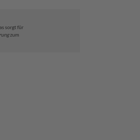
as sorgt für
rung
zum