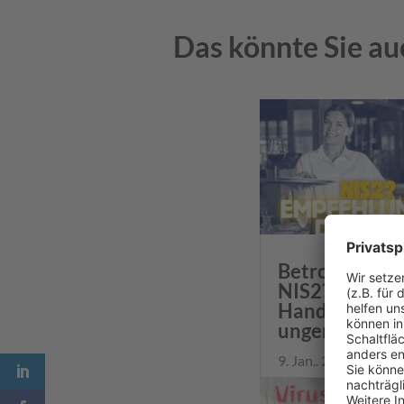
Das könnte Sie au
Betroffen von
NIS2? Sechs
Handlungsem
ungen
9. Jan.. 25