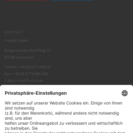
KONTAKT
ProSoft GmbH
Bürgermeister-Graf-Ring 10
82538 Geretsried
Telefon: +49 (0) 8171/405-0
Fax: + 49 (0) 8171/405-400
E-Mail:
info@ProSoft.de
Web:
ProSoft
Blog:
ProBlog
FAQ:
Knowledgebase
Shop:
ProSecurity