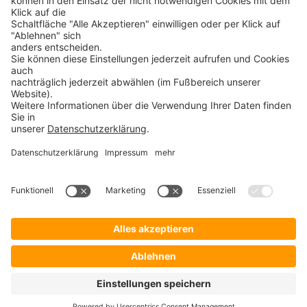
30+ JAHRE IT-KOMPETENZ
SICHERHEIT
©
ProSecurity
2026 Alle Rechte vorbehalten – Verkauf nur an Unternehmer,
Gewerbetreibende, Freiberufler und öffentliche Institutionen. Kein Verkauf an
Verbraucher i.S.d. § 13 BGB.
Kontakt
Impressum