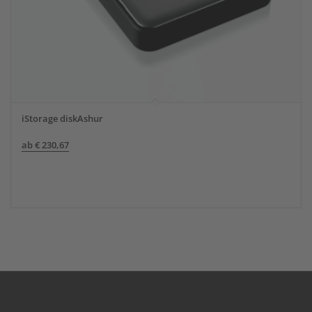
iStorage diskAshur
ab
€
230,67