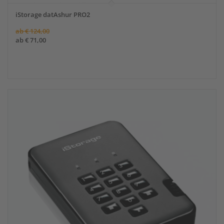
iStorage datAshur PRO2
ab
€
124,00
ab
€
71,00
Angebot!