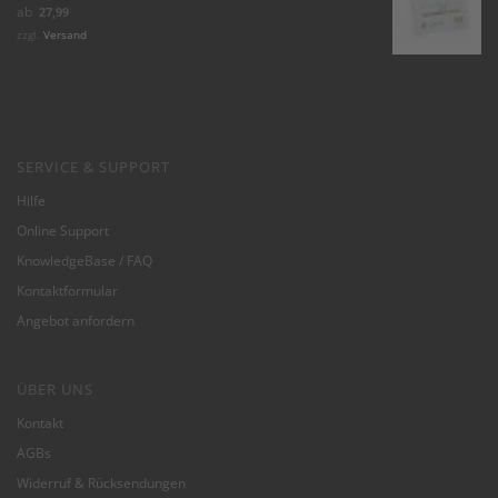
Bewertet mit
ab
27,99
5.00
von 5
zzgl.
Versand
SERVICE & SUPPORT
Hilfe
Online Support
KnowledgeBase / FAQ
Kontaktformular
Angebot anfordern
ÜBER UNS
Kontakt
AGBs
Widerruf & Rücksendungen