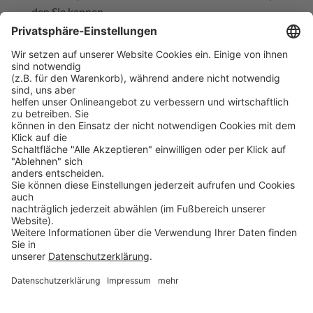
den Sie kennen.
Jeder, der das Passwort kennt, kann sich in dein
Konto einloggen.
Die Zwei-Faktor-Authentifizierung erfordert etwas,
das
Sie
wissen
(z.B. Passwort, PIN)
Sie
haben
(z.B. Smartphone (Code per SMS bzw.
per App), Token (alle 30 Sek. einen Passcode
erzeugen), etc.) bzw.
Sie
sind
(z.B. durch Gesichtserkennung, Iris-Scan,
Fingerabdruck, etc.)
Mit aktiver Zwei-Faktor-Authentifizierung benötigt
jemand sowohl Ihr Passwort als auch den Zugriff auf
das physische Gerät, um sich erfolgreich anmelden
zu können.