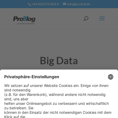
+49 (0) 8171/405-0
info@proSoft.de
Big Data
Unter dem Begriff
Big Data
fassen Experten zwei
Aspekte zusammen: zum einen immer schneller
wachsenden Datenberge, zum anderen IT-Lösungen
und Systeme wie Hadoop, die Unternehmen dabei
helfen, mit der Informationsflut fertig zu werden.