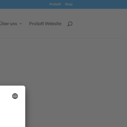
ProSoft
Shop
Über uns
ProSoft Website