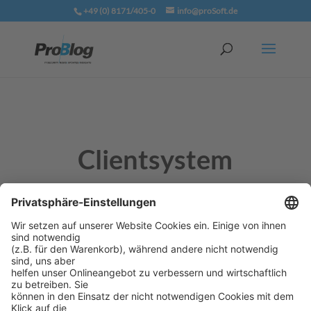
+49 (0) 8171/405-0
info@proSoft.de
Clientsystem
Ein Client (deutsch: Kunde) nimmt die Dienst­
leistungen, die ein Server erbringt, in Anspruch.
Solche Dienstleistungen können zum Beispiel
Datenverwaltung, Rechnen, Drucken,
Kommunikation und vieles andere sein.