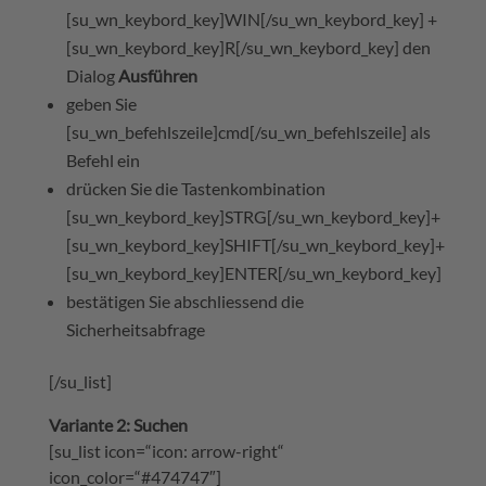
[su_wn_keybord_key]WIN[/su_wn_keybord_key] +
[su_wn_keybord_key]R[/su_wn_keybord_key] den
Dialog
Ausführen
geben Sie
[su_wn_befehlszeile]cmd[/su_wn_befehlszeile] als
Befehl ein
drücken Sie die Tastenkombination
[su_wn_keybord_key]STRG[/su_wn_keybord_key]+
[su_wn_keybord_key]SHIFT[/su_wn_keybord_key]+
[su_wn_keybord_key]ENTER[/su_wn_keybord_key]
bestätigen Sie abschliessend die
Sicherheitsabfrage
[/su_list]
Variante 2: Suchen
[su_list icon=“icon: arrow-right“
icon_color=“#474747″]