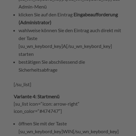
Admin-Menü
klicken Sie auf den Eintrag
Eingabeaufforderung
(Administrator)
wahlweise können Sie den Eintrag auch direkt mit
der Taste
[su_wn_keybord_key]A[/su_wn_keybord_key]
starten
bestätigen Sie abschliessend die
Sicherheitsabfrage
[/su_list]
Variante 4: Startmenü
[su_list icon=“icon: arrow-right“
icon_color=“#474747″]
öffnen Sie mit der Taste
[su_wn_keybord_key]WIN[/su_wn_keybord_key]