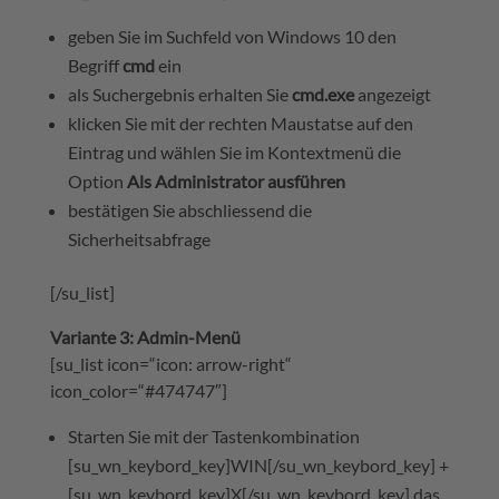
geben Sie im Suchfeld von Windows 10 den
Begriff
cmd
ein
als Suchergebnis erhalten Sie
cmd.exe
angezeigt
klicken Sie mit der rechten Maustatse auf den
Eintrag und wählen Sie im Kontextmenü die
Option
Als Administrator ausführen
bestätigen Sie abschliessend die
Sicherheitsabfrage
[/su_list]
Variante 3: Admin-Menü
[su_list icon=“icon: arrow-right“
icon_color=“#474747″]
Starten Sie mit der Tastenkombination
[su_wn_keybord_key]WIN[/su_wn_keybord_key] +
[su_wn_keybord_key]X[/su_wn_keybord_key] das