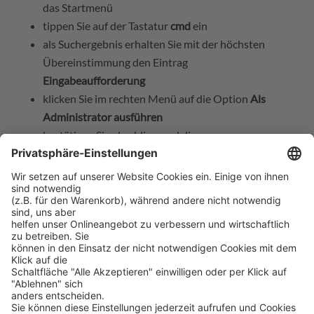
das Startmenü
tippen Sie auf der Tastatur
cmd
ein
als Suchergebnis erhalten Sie mit der höchsten
Übereinstimmung den Eintrag
Eingabeaufforderung
klicken Sie im rechten Menü auf die Option
Als
Administrator ausführen
bestätigen Sie abschliessend die
Sicherheitsabfrage
[/su_list]
Variante 5: Dateiexplorer
[su_list icon=“icon: arrow-right“
icon_color=“#474747″]
öffnen Sie mit den Tasten
[su_wn_keybord_key]WIN[/su_wn_keybord_key] +
[su_wn_keybord_key]E[/su_wn_keybord_key] den