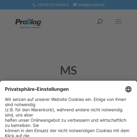
+49 (0) 8171/405-0
info@proSoft.de
MS
siehe Managed Service