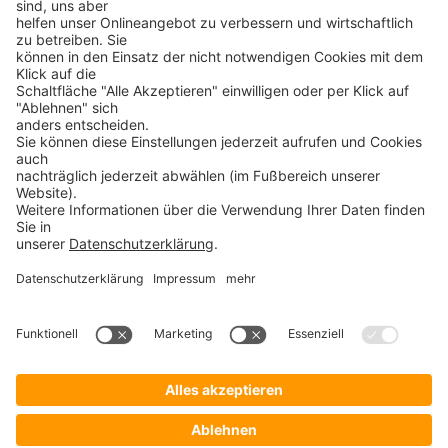
zwischen Datenelementen abzubilden.
Merkmale:
Struktur
: Daten werden in Form eines Graphen
gespeichert, mit Knoten (Datenobjekten) und
Kanten (Beziehungen).
Flexibilität
: Ermöglicht das Speichern von vielen-
zu-vielen-Beziehungen, die in relationalen
Datenbanken schwierig abzubilden sind.
Einsatz
: Häufig in verteilten oder performanten
Systemen, z. B. für Echtzeitanalysen oder die
Speicherung von hierarchischen und vernetzten
Daten.
NDB wird oft in spezialisierten
Anwendungsbereichen verwendet, in denen
klassische relationale Datenbanken an ihre Grenzen
stoßen.