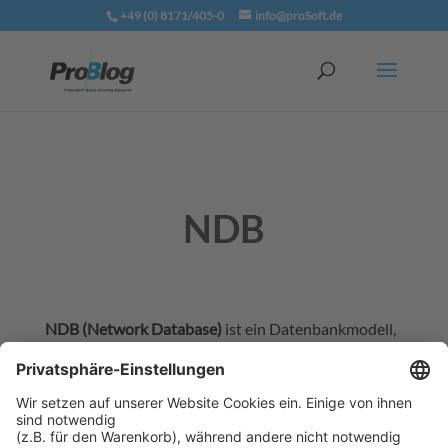
+49 (0) 8171/405-0
info@proSoft.de
NDB
NDB (Network Database)
ist ein Datenbankmodell,
das Daten in einem netzwerkartigen Schema
organisiert, bei dem Datenobjekte über
Verknüpfungen (Links) miteinander verbunden sind.
Es wird verwendet, um komplexe Beziehungen