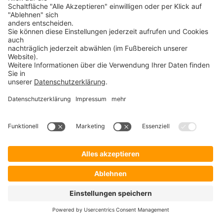
Verwandte Begriffe:
XYZ
XYZ
Synonyme:
XYZ
XYZ