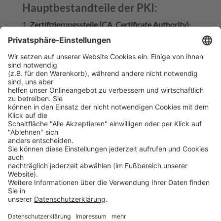
Hauptbestandteile der PKI:
Zertifizierungsstelle (CA, Certificate Authority)
:
Vertrauenswürdige Entität, die digitale Zertifikate
ausstellt und beglaubigt.
Registrierungsstelle (RA, Registration Authority)
:
Prüft die Identität von Antragstellern, bevor die CA
ein Zertifikat ausstellt.
Zertifikate
: Digitale Dokumente, die den
öffentlichen Schlüssel einer Person, Organisation
oder Website mit deren Identität verknüpfen.
Öffentliche und private Schlüssel
: Ein
kryptographisches Schlüsselpaar, das für
Verschlüsselung, Entschlüsselung und digitale
Signaturen verwendet wird.
Anwendungsbereiche:
Sicherer Datenaustausch (z. B. HTTPS bei