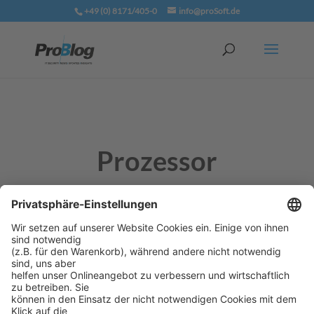
+49 (0) 8171/405-0
info@proSoft.de
Prozessor
Der Hauptprozessor, kurz CPU
(
C
entral
P
rocessing
U
nit), ist die Rechenzentrale des
Computers. Darin bearbeiten Millionen kleiner
Schaltungen die Befehle des Betriebssystems und
anderer gestarteter Software. Je höher die