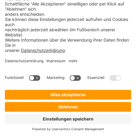
sodass immer nur eine Auswahl aktiv sein kann.
Merkmale:
Aussehen
: Kleine kreisförmige Schaltflächen, die
durch einen Punkt im Inneren markiert werden,
wenn sie ausgewählt sind.
Gruppierung
: Radio Buttons gehören zu einer
Gruppe, in der nur eine Auswahl zulässig ist.
Verwendung
: Häufig in Formularen und
Einstellungsmenüs, wenn Benutzer zwischen klar
definierten Alternativen wählen sollen.
Radio Buttons eignen sich ideal, wenn die
Auswahlmöglichkeiten gegenseitig ausschließend
sind.