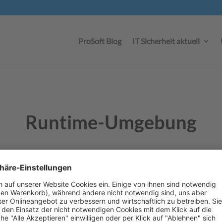
ProSoft Blog
IT Sicherheit aktuell
Runtime-Umgebung
istrator selbstdefinierten Menüs und einen Startbildschirm. Auf