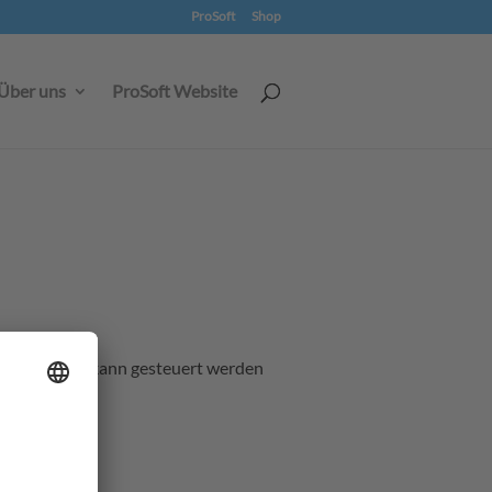
ProSoft
Shop
Über uns
ProSoft Website
 diese Weise kann gesteuert werden