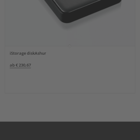
iStorage diskAshur
ab
€
230,67