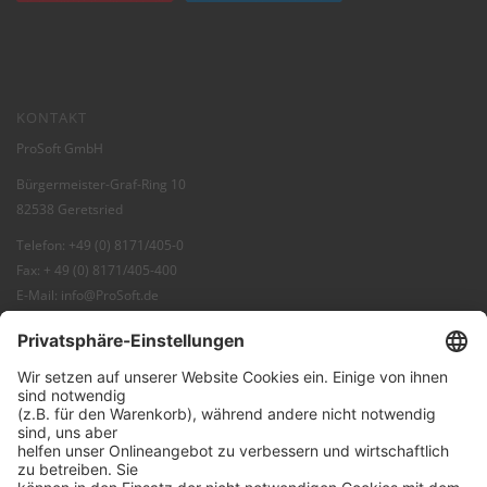
KONTAKT
ProSoft GmbH
Bürgermeister-Graf-Ring 10
82538 Geretsried
Telefon: +49 (0) 8171/405-0
Fax: + 49 (0) 8171/405-400
E-Mail:
info@ProSoft.de
Web:
ProSoft
Blog:
ProBlog
FAQ:
Knowledgebase
Shop:
ProSecurity