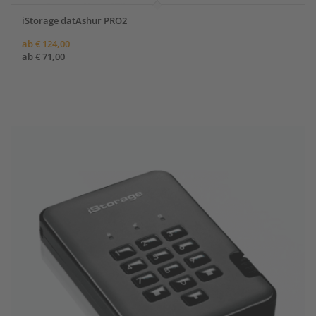
iStorage datAshur PRO2
ab
€
124,00
ab
€
71,00
Angebot!