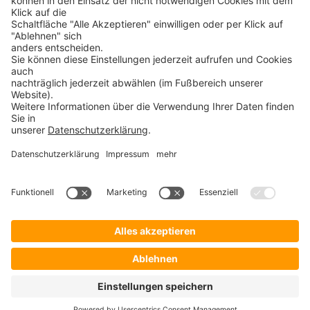
30+ JAHRE IT-KOMPETENZ
SICHERHEIT
©
ProSecurity
2026 Alle Rechte vorbehalten – Verkauf nur an Unternehmer,
Gewerbetreibende, Freiberufler und öffentliche Institutionen. Kein Verkauf an
Verbraucher i.S.d. § 13 BGB.
Kontakt
Impressum