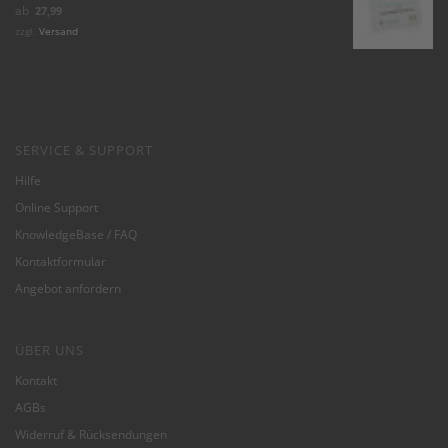
Bewertet mit
ab
27,99
5.00
von 5
zzgl.
Versand
SERVICE & SUPPORT
Hilfe
Online Support
KnowledgeBase / FAQ
Kontaktformular
Angebot anfordern
ÜBER UNS
Kontakt
AGBs
Widerruf & Rücksendungen