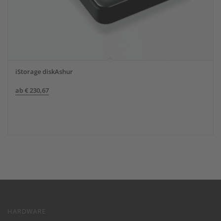
iStorage diskAshur
ab
€
230,67
HARDWARE