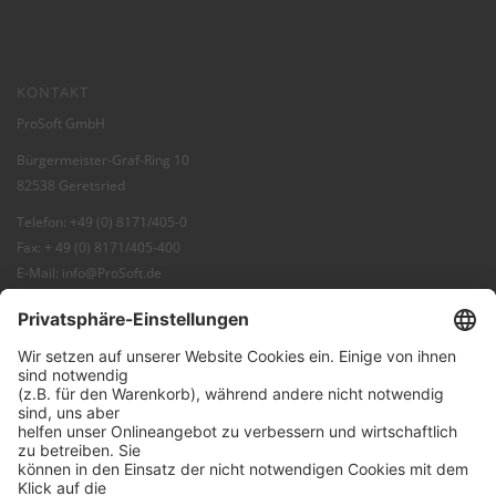
KONTAKT
ProSoft GmbH
Bürgermeister-Graf-Ring 10
82538 Geretsried
Telefon: +49 (0) 8171/405-0
Fax: + 49 (0) 8171/405-400
E-Mail:
info@ProSoft.de
Web:
ProSoft
Blog:
ProBlog
FAQ:
Knowledgebase
Shop:
ProSecurity