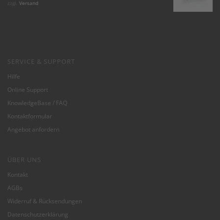
5.00
von 5
zzgl.
Versand
SERVICE & SUPPORT
Hilfe
Online Support
KnowledgeBase / FAQ
Kontaktformular
Angebot anfordern
ÜBER UNS
Kontakt
AGBs
Widerruf & Rücksendungen
Datenschutzerklärung