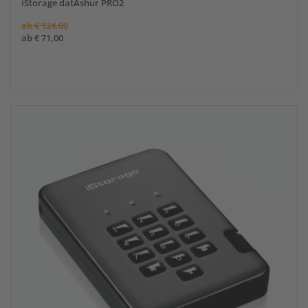
iStorage datAshur PRO2
ab
€
124,00
ab
€
71,00
Angebot!