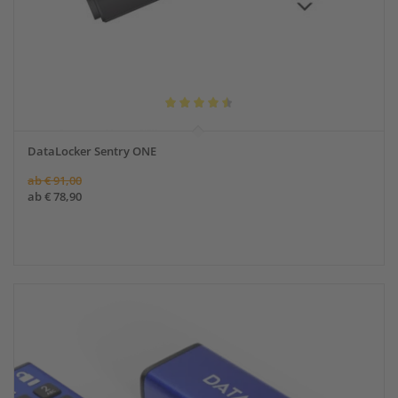
Bewertet
mit
DataLocker Sentry ONE
4.50
ab
€
91,00
von 5
ab
€
78,90
Angebot!