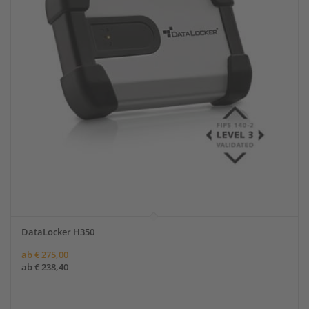
DataLocker H350
ab
€
275,00
ab
€
238,40