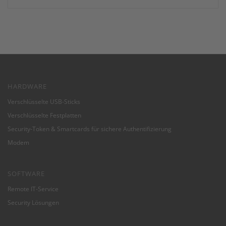
HARDWARE
Verschlüsselte USB-Sticks
Verschlüsselte Festplatten
Security-Token & Smartcards für sichere Authentifizierung
Modem
SOFTWARE
Remote IT-Service
Security Lösungen