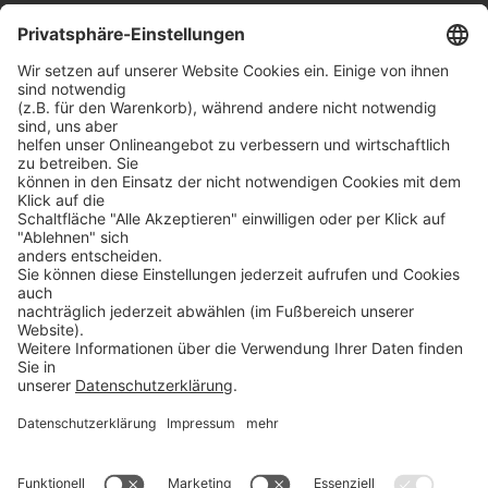
Web:
ProSoft
Blog:
ProBlog
FAQ:
Knowledgebase
Shop:
ProSecurity
30+ JAHRE IT-KOMPETENZ
SICHERHEIT