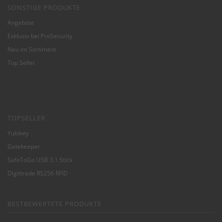
SONSTIGE PRODUKTE
Angebote
Exklusiv bei ProSecurity
Neu im Sortiment
Top Seller
TOPSELLER
Yubikey
Gatekeeper
SafeToGo USB 3.1 Stick
Digittrade RS256 RFID
BESTBEWERTETE PRODUKTE