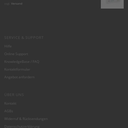
5.00
von 5
zzgl.
Versand
SERVICE & SUPPORT
Hilfe
Online Support
KnowledgeBase / FAQ
Kontaktformular
Angebot anfordern
ÜBER UNS
Kontakt
AGBs
Widerruf & Rücksendungen
Datenschutzerklärung