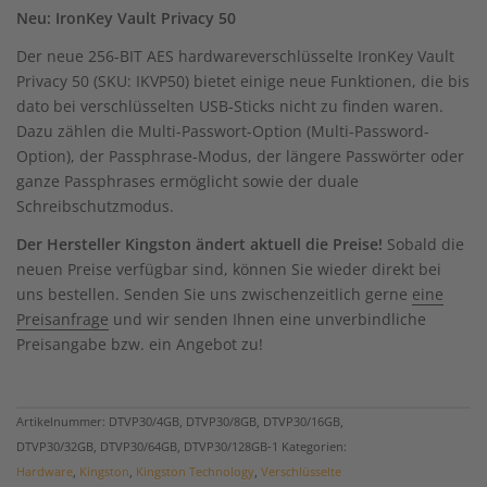
basierend
Neu: IronKey Vault Privacy 50
auf
1
Der neue 256-BIT AES hardwareverschlüsselte IronKey Vault
Kundenbewertung
Privacy 50 (SKU: IKVP50) bietet einige neue Funktionen, die bis
dato bei verschlüsselten USB-Sticks nicht zu finden waren.
Dazu zählen die Multi-Passwort-Option (Multi-Password-
Option), der Passphrase-Modus, der längere Passwörter oder
ganze Passphrases ermöglicht sowie der duale
Schreibschutzmodus.
Der Hersteller Kingston ändert aktuell die Preise!
Sobald die
neuen Preise verfügbar sind, können Sie wieder direkt bei
uns bestellen. Senden Sie uns zwischenzeitlich gerne
eine
Preisanfrage
und wir senden Ihnen eine unverbindliche
Preisangabe bzw. ein Angebot zu!
Artikelnummer:
DTVP30/4GB, DTVP30/8GB, DTVP30/16GB,
DTVP30/32GB, DTVP30/64GB, DTVP30/128GB-1
Kategorien:
Hardware
,
Kingston
,
Kingston Technology
,
Verschlüsselte