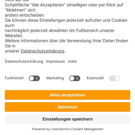
30+ JAHRE IT-KOMPETENZ
SICHERHEIT
©
ProSecurity
2026 Alle Rechte vorbehalten – Verkauf nur an Unternehmer,
Gewerbetreibende, Freiberufler und öffentliche Institutionen. Kein Verkauf an
Verbraucher i.S.d. § 13 BGB.
Kontakt
Impressum