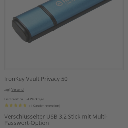
IronKey Vault Privacy 50
zzgl.
Versand
Lieferzeit: ca. 3-4 Werktage
(
1
Kundenrezension)
Bewertet
Verschlüsselter USB 3.2 Stick mit Multi-
mit
5.00
Passwort-Option
von 5,