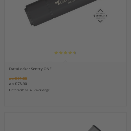
Bewertet
mit
DataLocker Sentry ONE
4.50
ab
€
91,00
von 5
ab
€
78,90
Lieferzeit: ca. 4-5 Werktage
Angebot!