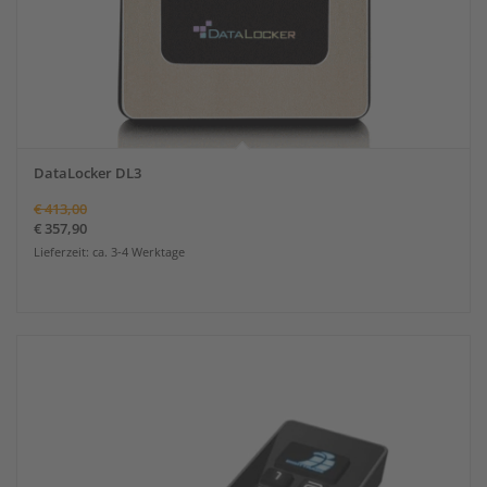
DataLocker DL3
€
413,00
€
357,90
Lieferzeit: ca. 3-4 Werktage
Angebot!