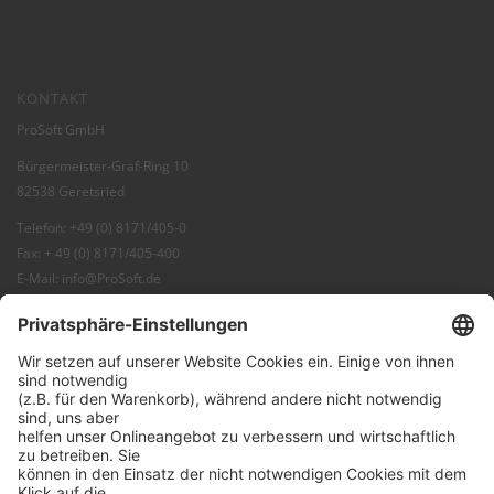
KONTAKT
ProSoft GmbH
Bürgermeister-Graf-Ring 10
82538 Geretsried
Telefon: +49 (0) 8171/405-0
Fax: + 49 (0) 8171/405-400
E-Mail:
info@ProSoft.de
Web:
ProSoft
Blog:
ProBlog
FAQ:
Knowledgebase
Shop:
ProSecurity