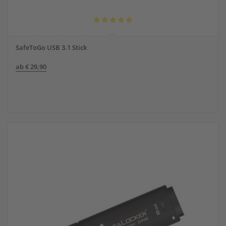
Bewertet
mit
SafeToGo USB 3.1 Stick
5.00
von 5
ab
€
29,90
Angebot!