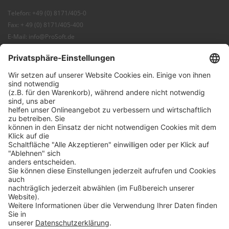
Telefon: +49 (0) 8171/405-0
Fax: + 49 (0) 8171/405-400
E-Mail:
info@ProSoft.de
Web:
ProSoft
Blog:
ProBlog
FAQ:
Knowledgebase
Shop:
ProSecurity
30+ JAHRE IT-KOMPETENZ
SICHERHEIT