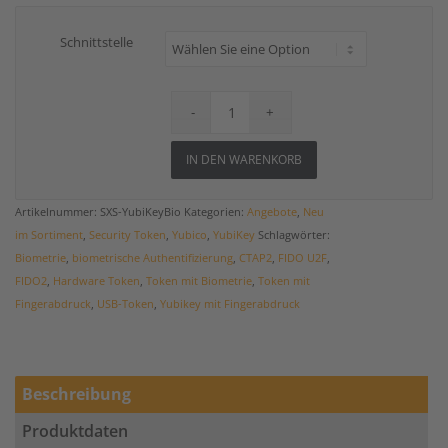
Schnittstelle
IN DEN WARENKORB
Artikelnummer:
SXS-YubiKeyBio
Kategorien:
Angebote
,
Neu
im Sortiment
,
Security Token
,
Yubico
,
YubiKey
Schlagwörter:
Biometrie
,
biometrische Authentifizierung
,
CTAP2
,
FIDO U2F
,
FIDO2
,
Hardware Token
,
Token mit Biometrie
,
Token mit
Fingerabdruck
,
USB-Token
,
Yubikey mit Fingerabdruck
Beschreibung
Produktdaten