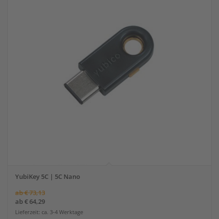
YubiKey 5C | 5C Nano
ab
€
73,13
ab
€
64,29
Lieferzeit: ca. 3-4 Werktage