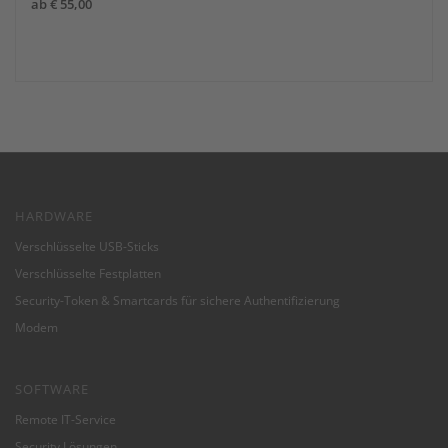
ab
€
55,00
Angebot!
HARDWARE
Verschlüsselte USB-Sticks
Verschlüsselte Festplatten
Security-Token & Smartcards für sichere Authentifizierung
Modem
SOFTWARE
Remote IT-Service
Security Lösungen