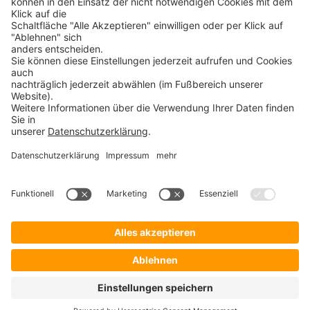
30+ JAHRE IT-KOMPETENZ
SICHERHEIT
©
ProSecurity
2026 Alle Rechte vorbehalten – Verkauf nur an Unternehmer,
Gewerbetreibende, Freiberufler und öffentliche Institutionen. Kein Verkauf an
Verbraucher i.S.d. § 13 BGB.
Kontakt
Impressum