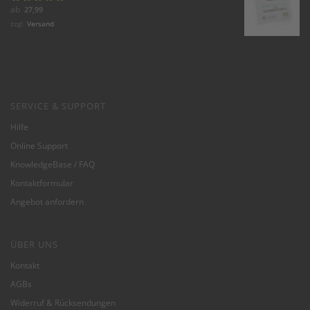
Bewertet mit
ab
27,99
5.00
von 5
zzgl.
Versand
SERVICE & SUPPORT
Hilfe
Online Support
KnowledgeBase / FAQ
Kontaktformular
Angebot anfordern
ÜBER UNS
Kontakt
AGBs
Widerruf & Rücksendungen