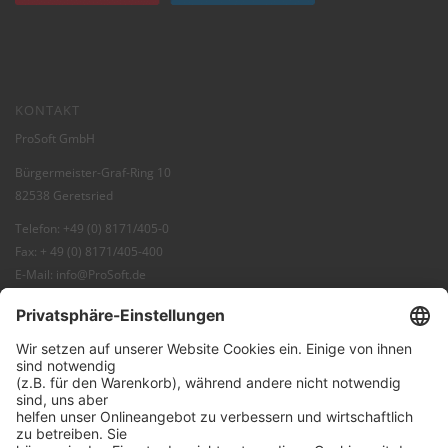
KONTAKT
ProSoft GmbH
Bürgermeister-Graf-Ring 10
82538 Geretsried
Telefon: +49 (0) 8171/405-0
Fax: + 49 (0) 8171/405-400
E-Mail:
info@ProSoft.de
Web:
ProSoft
Blog:
ProBlog
FAQ:
Knowledgebase
Shop:
ProSecurity