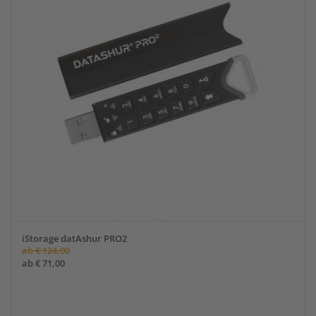
iStorage datAshur PRO2
ab
€
124,00
ab
€
71,00