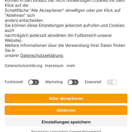
30+ JAHRE IT-KOMPETENZ
SICHERHEIT
©
ProSecurity
2026 Alle Rechte vorbehalten – Verkauf nur an Unternehmer,
Gewerbetreibende, Freiberufler und öffentliche Institutionen. Kein Verkauf an
Verbraucher i.S.d. § 13 BGB.
Kontakt
Impressum