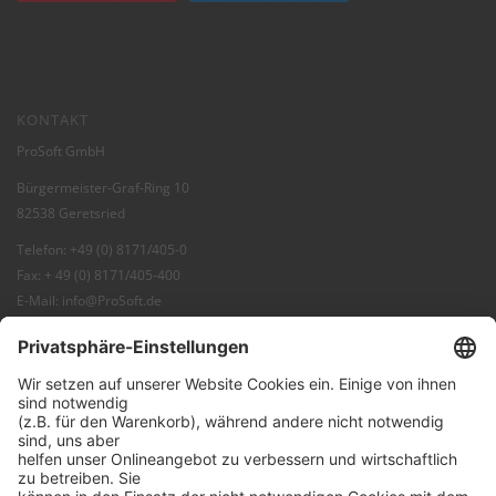
KONTAKT
ProSoft GmbH
Bürgermeister-Graf-Ring 10
82538 Geretsried
Telefon: +49 (0) 8171/405-0
Fax: + 49 (0) 8171/405-400
E-Mail:
info@ProSoft.de
Web:
ProSoft
Blog:
ProBlog
FAQ:
Knowledgebase
Shop:
ProSecurity