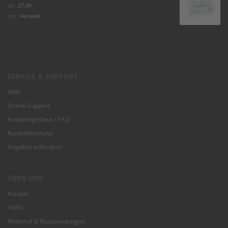
Bewertet mit
ab
27,99
5.00
von 5
zzgl.
Versand
SERVICE & SUPPORT
Hilfe
Online Support
KnowledgeBase / FAQ
Kontaktformular
Angebot anfordern
ÜBER UNS
Kontakt
AGBs
Widerruf & Rücksendungen