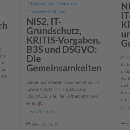
,
,
NI
IT-Management
IT-Security
Sicherheitsrichtlinien
IT
NIS2, IT-
K
eh
Grundschutz,
un
KRITIS-Vorgaben,
G
B3S und DSGVO:
e
Die
men
Die 
eue
in d
Gemeinsamkeiten
 weil
disk
ifft,
Rati
Gemeinsamkeiten zwischen NIS2, IT-
rech
Grundschutz, KRITIS, B3S und
Einf
DSGVO: Ein Teil der Arbeit ist schon
noch
erledigt.
Lese
Lesen Sie mehr
N
Dez. 12, 2024

