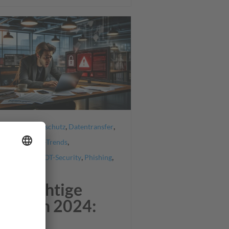
,
,
,
liance
Datenschutz
Datentransfer
,
,
,
IT-Security
IT-Trends
,
,
,
ged Security
OT-Security
Phishing
achstellen
nf wichtige
ends in 2024:
ehr