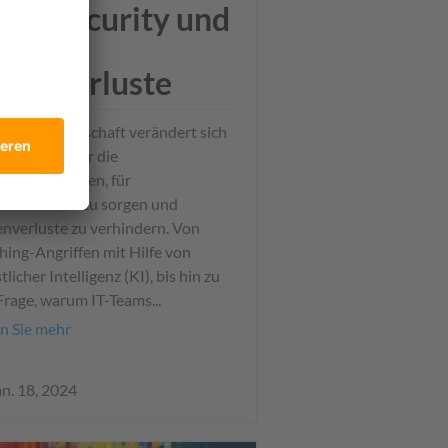
ybersecurity und
eniger
atenverluste
digitale Landschaft verändert sich
nt, und mit ihr die
usforderungen, für
rsicherheit zu sorgen und
nverluste zu verhindern. Von
hing-Angriffen mit Hilfe von
tlicher Intelligenz (KI), bis hin zu
Frage, warum IT-Teams...
n Sie mehr
an. 18, 2024