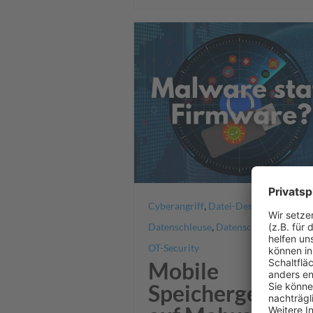
,
,
Cyberangriff
Datei-Desinfektion
,
,
Datenschleuse
Datenschutz
Malware
OT-Security
Mobile
Speichergeräte