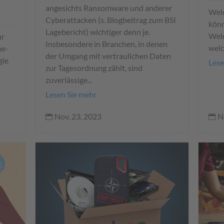
angesichts Ransomware und anderer
Wel
Cyberattacken (s. Blogbeitrag zum BSI
könn
Lagebericht) wichtiger denn je.
Welc
ur
Insbesondere in Branchen, in denen
welc
me-
der Umgang mit vertraulichen Daten
gie
Lese
zur Tagesordnung zählt, sind
zuverlässige...
Lesen Sie mehr
N
Nov. 23, 2023

