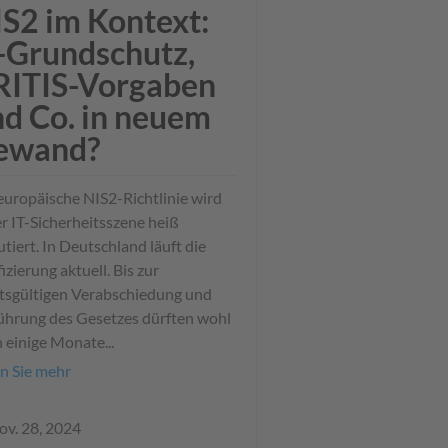
S2 im Kontext:
-Grundschutz,
RITIS-Vorgaben
d Co. in neuem
ewand?
europäische NIS2-Richtlinie wird
er IT-Sicherheitsszene heiß
utiert. In Deutschland läuft die
fizierung aktuell. Bis zur
tsgültigen Verabschiedung und
ührung des Gesetzes dürften wohl
 einige Monate...
n Sie mehr
ov. 28, 2024