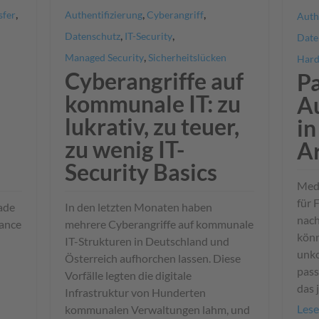
,
,
,
sfer
Authentifizierung
Cyberangriff
Auth
,
,
Datenschutz
IT-Security
Date
,
Managed Security
Sicherheitslücken
Har
Cyberangriffe auf
P
kommunale IT: zu
Au
lukrativ, zu teuer,
in
zu wenig IT-
A
Security Basics
Med
für 
ade
In den letzten Monaten haben
nach
hance
mehrere Cyberangriffe auf kommunale
könn
IT-Strukturen in Deutschland und
unko
Österreich aufhorchen lassen. Diese
pas
Vorfälle legten die digitale
das 
Infrastruktur von Hunderten
Lese
kommunalen Verwaltungen lahm, und