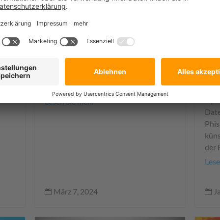
C
r
Heute möchten wir die Top 4 FortiGate
w
Vorteile ausführlicher schildern –
D
nachdem wir im Blog-Beitrag Next-
Gen Firewall: Game-Changer für Ihre
Zero Trust Strategie erläutert haben,
Die 
apped
welche Lösungen zu dieser Strategie
rasa
eren
passen, und...
Hera
 ins
Cybe
Lesen Sie mehr
Date
Phis
küns
der 
Lese
März 7, 2024
J

