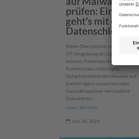
auf Malware
prüfen: Einfache
geht’s mit einer
Datenschleuse
Wenn Dienstleister in einer air-g
OT-Umgebung ein Update installi
müssen, Patienten Ihre MRT-Bilder
Krankenhaus mitbringen,
Sicherheitsbehörden Beweise auf
Datenträgern auswerten oder
Geschäftspartner vertrauliche
Dokumente...
Lesen Sie mehr
Juni 26, 2024
