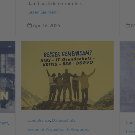
damit auch deren zum Teil...
Lesen Sie mehr
M
Apr. 16, 2025


,
,
Compliance
Datenschutz
Comp
,
ment
,
Endpoint Protection & Response
IT-Se