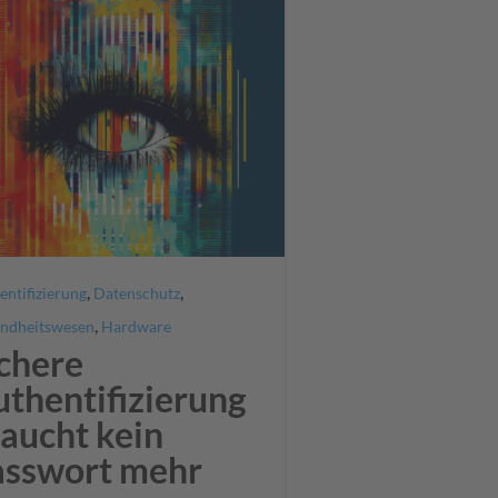
,
,
entifizierung
Datenschutz
,
ndheitswesen
Hardware
chere
thentifizierung
aucht kein
asswort mehr