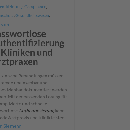
,
,
entifizierung
Compliance
,
,
nschutz
Gesundheitswesen
dware
asswortlose
thentifizierung
 Kliniken und
rztpraxen
izinische Behandlungen müssen
Fremde uneinsehbar und
vollziehbar dokumentiert werden
en. Mit der passenden Lösung für
mplizierte und schnelle
swortlose
Authentifizierung
kann
jede Arztpraxis und Klinik leisten.
n Sie mehr