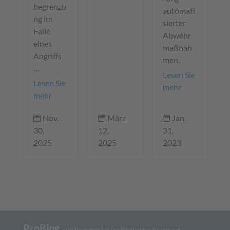
begrenzu
automati
ng im
sierter
Falle
Abwehr
eines
maßnah
Angriffs
men.
…
Lesen Sie
Lesen Sie
mehr
mehr
März
Nov.
Jan.



12,
30,
31,
2025
2025
2023
ProBlog
➝
Willkommen bei ProBlog
Folgen Sie uns auf: