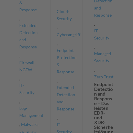
Detection
&
and
Response
Cloud-
Response
,
Security
,
Extended
,
IT-
Detection
Cyberangriff
Security
and
,
,
Response
Endpoint
Managed
,
Protection
Security
Firewall
&
,
NGFW
Response
Zero Trust
,
,
Endpoint
IT-
Extended
Detectio
Security
n and
Detection
Respons
,
and
e – Das
leisten
Log-
Response
EDR-
Management
,
und
XDR-
,
,
Malware
IT-
Sicherhe
itslösung
Security
Multi-AV-