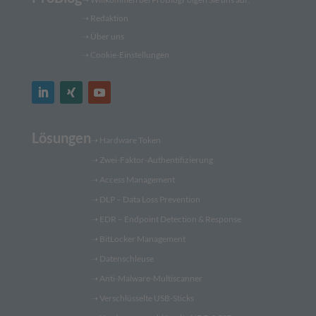
➝
Redaktion
➝ Über uns
➝ Cookie-Einstellungen
Lösungen
➝
Hardware Token
➝
Zwei-Faktor-Authentifizierung
➝
Access Management
➝
DLP – Data Loss Prevention
➝
EDR – Endpoint Detection & Response
➝
BitLocker Management
➝
Datenschleuse
➝
Anti-Malware-Multiscanner
➝
Verschlüsselte USB-Sticks