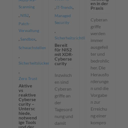
en in der
Scanning
,
,
IT-Trends
Praxis
,
,
NIS2
Managed
Cyberan
Security
Patch-
griffe
Verwaltung
,
werden
Sicherheitsrichtlinien
,
,
Sandbox
immer
Bereit
ausgefeil
Schwachstellen
für NIS2
ter und
mit XDR-
,
Cyberse
bedrohlic
Sicherheitslücken
curity
her. Die
,
Herausfo
Inzwisch
Zero Trust
rderunge
en sind
Aktive
n und die
Cyberan
vs
reaktive
Vorgabe
griffe an
Cyberse
n zur
der
curity –
Untersc
Erreichu
Tagesord
hiede,
ng einer
nung und
notwend
ige Tools
kompro
damit
und der