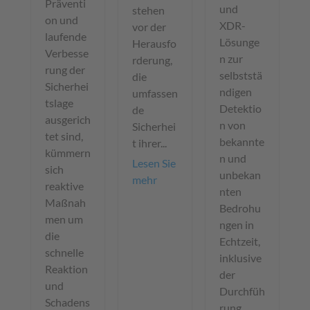
Präventi
und
stehen
on und
XDR-
vor der
laufende
Lösunge
Herausfo
Verbesse
n zur
rderung,
rung der
selbststä
die
Sicherhei
ndigen
umfassen
tslage
Detektio
de
ausgerich
n von
Sicherhei
tet sind,
bekannte
t ihrer...
kümmern
n und
Lesen Sie
sich
unbekan
mehr
reaktive
nten
Maßnah
Bedrohu
men um
ngen in
die
Echtzeit,
schnelle
inklusive
Reaktion
der
und
Durchfüh
Schadens
rung