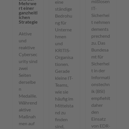
mißlosen
eine
Mehrwe
rt einer
IT-
ständige
ganzheitl
Sicherhei
Bedrohu
ichen
Strategie
t nehmen
ng für
dements
Unterne
Aktive
prechend
hmen
und
zu. Das
und
reaktive
Bundesa
KRITIS-
Cybersec
mt für
Organisa
urity sind
Sicherhei
tionen.
zwei
t in der
Gerade
Seiten
Informati
kleine IT-
derselbe
onstechn
Teams,
n
ik (BSI)
wie sie
Medaille.
empfiehlt
häufig im
Während
daher
Mittelsta
aktive
den
nd zu
Maßnah
Einsatz
finden
men auf
von EDR-
sind,