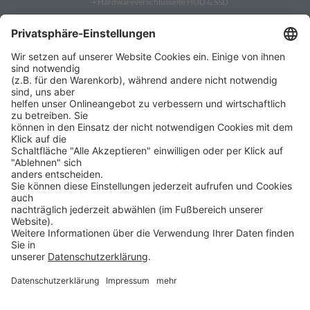
➝
Hardwareverschlüsselte HDD & SSD
➝
PC Fernwartung
Shop
➝
Security Token
➝
YubiKey
➝
Gatekeeper
➝
YubiKey 5
➝
YubiKey Bio
➝
SafeToGo USB 3.1 Stick
➝
Verschlüsselte USB-Sticks
➝
Verschlüsselte Festplatten
➝
Digittrade RS256 RFID
➝
Remote IT-Service Software
➝
Security Software Lösungen
ProSoft
➝
ProSoft
ProBlog ist ein Angebot der
➝
Shop ProSecurity
ProSoft GmbH
Bürgermeister-Graf-Ring 10
➝
Veranstaltungen
82538 Geretsried