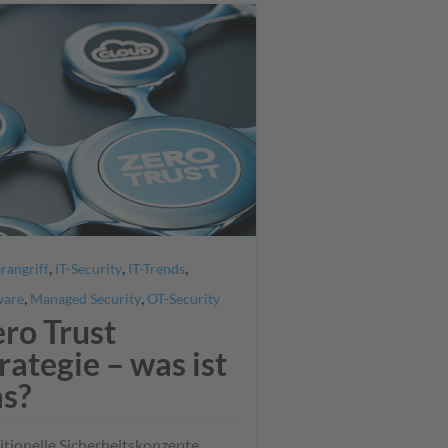
,
,
,
rangriff
IT-Security
IT-Trends
,
,
ware
Managed Security
OT-Security
ro Trust
rategie – was ist
as?
itionelle Sicherheitskonzepte