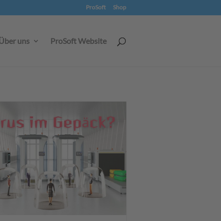
ProSoft
Shop
Über uns
ProSoft Website