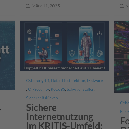
März 11, 2025
N


,
,
Cyberangriff
Datei-Desinfektion
Malware
,
,
,
,
OT-Security
ReCoBS
Schwachstellen
Sicherheitslücken
Cybe
Sichere
,
Fire
Internetnutzung
Fo
im KRITIS-Umfeld: