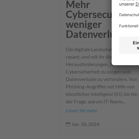
Mehr
Cybersecurity u
weniger
Datenverluste
Die digitale Landschaft verändert 
rasant, und mit ihr die
Herausforderungen, für
Cybersicherheit zu sorgen und
Datenverluste zu verhindern. Von
Phishing-Angriffen mit Hilfe von
künstlicher Intelligenz (KI), bis hin
der Frage, warum IT-Teams...
Lesen Sie mehr
Jan. 18, 2024
