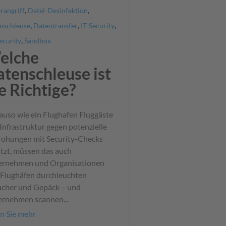
,
,
rangriff
Datei-Desinfektion
,
,
,
nschleuse
Datentransfer
IT-Security
,
ecurity
Sandbox
elche
tenschleuse ist
e Richtige?
uso wie ein Flughafen Fluggäste
Infrastruktur gegen potenzielle
ohungen mit Security-Checks
tzt, müssen das auch
ernehmen und Organisationen
 Flughäfen durchleuchten
cher und Gepäck – und
rnehmen scannen...
n Sie mehr