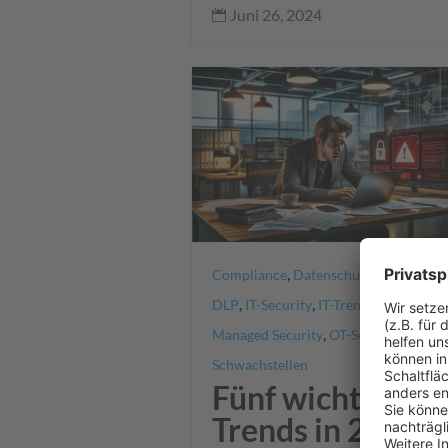
Juni 26, 2024

,
,
Compliance
Datenschutz
Datentrans
,
,
,
DLP
IT-Security
IT-Trends
,
,
Managed Security
OT-Security
Phish
Schwachstellen
Fünf wichtige
Trends in 2024: