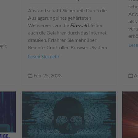
sehe
Abstand schafft Sicherheit: Durch die
Anwe
Auslagerung eines gehärteten
als 
Webservers vor die
Firewall
bleiben
vert
auch die Gefahren durch das Internet
erhö
draußen. Erfahren Sie mehr über
Lese
ogie
Remote-Controlled Browsers System
Lesen Sie mehr
Feb. 25, 2023
A

