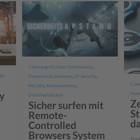
,
,
Cyberangriff
Datei-Desinfektion
ity
,
,
,
Datenschutz
Malware
OT-Security
Cybe
,
,
ReCoBS
Schwachstellen
y
Mal
Sicherheitslücken
Ze
Sicher surfen mit
St
Remote-
d
Controlled
Browsers System
Trad