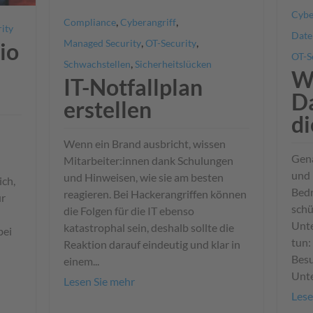
Cybe
,
,
Compliance
Cyberangriff
ity
Date
,
,
Managed Security
OT-Security
io
OT-S
,
Schwachstellen
Sicherheitslücken
W
IT-Notfallplan
Da
erstellen
di
Wenn ein Brand ausbricht, wissen
Gena
Mitarbeiter:innen dank Schulungen
und 
und Hinweisen, wie sie am besten
ich,
Bedr
reagieren. Bei Hackerangriffen können
ur
schü
die Folgen für die IT ebenso
Unt
katastrophal sein, deshalb sollte die
bei
tun:
Reaktion darauf eindeutig und klar in
Besu
einem...
Unte
Lesen Sie mehr
Lese