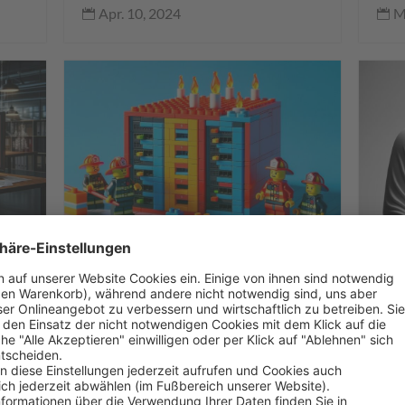
M
Apr. 10, 2024


,
fer
Back
,
,
Cyberangriff
Datenschutz
,
ing
Har
,
,
,
Firewall NGFW
Hardware
IT-Security
Vers
,
,
,
IT-Trends
Managed Security
OT-Security
M
,
Sicherheitslücken
Zero Trust
Da