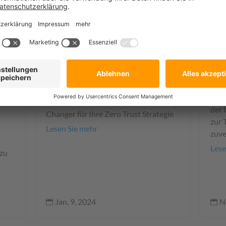
Next-Gen
au
Firewall: Game-
nd
R
Changer für Ihre
Zero Trust
Der 
Strategie
ange
Cybe
sich
Lage
Eine Next-Gen
Firewall
ist nicht nur
Insb
Perimeterschutz
, sondern der Game-
der 
Changer für Ihre Zero Trust Strategie
zur 
Lesen Sie mehr
zuve
Lese
 zu
Jan. 9, 2024
N

