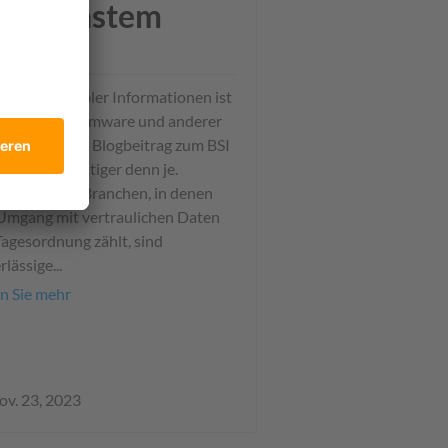
f kleinstem
aum
Schutz sensibler Informationen ist
sichts Ransomware und anderer
rattacken (s. Blogbeitrag zum BSI
bericht) wichtiger denn je.
esondere in Branchen, in denen
Umgang mit vertraulichen Daten
Tagesordnung zählt, sind
rlässige...
n Sie mehr
ov. 23, 2023