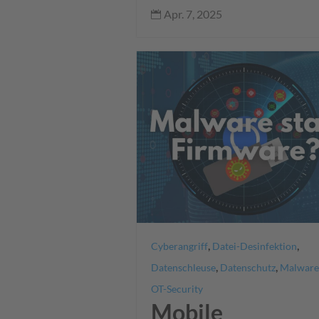
Apr. 7, 2025

,
,
Cyberangriff
Datei-Desinfektion
,
,
Datenschleuse
Datenschutz
Malware
OT-Security
Mobile