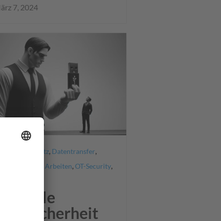
ärz 7, 2024
,
,
,
up
Datenschutz
Datentransfer
,
,
,
dware
Mobiles Arbeiten
OT-Security
chlüsselung
aximale
tensicherheit