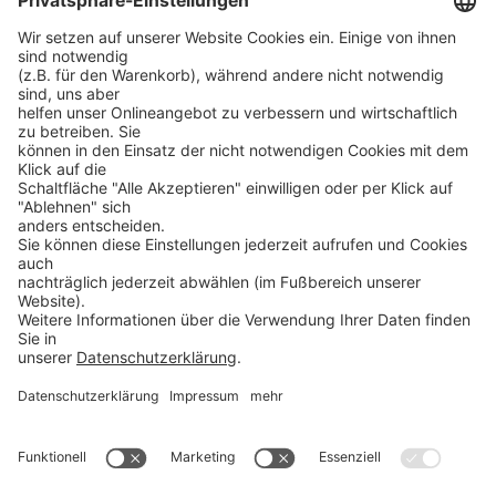
Shop
➝
Security Token
➝
YubiKey
➝
Gatekeeper
➝
YubiKey 5
➝
Kingston DataTraveler
➝
verschlüsselte USB Speichersticks
➝
SafeToGo USB 3.1 Stick
➝
verschlüsselte Festplatten
➝
Digittrade RS256 RFID
➝
Remote IT-Service Software
➝
Security Software Lösungen
ProSoft
➝
ProSoft
ProBlog ist ein Angebot der
➝
Shop ProSecurity
ProSoft GmbH
Bürgermeister-Graf-Ring 10
➝
Veranstaltungen
82538 Geretsried
➝
Webcast