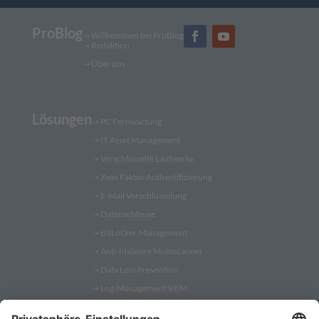
ProBlog
➝
Willkommen bei ProBlog
➝
Redaktion
➝ Über uns
Lösungen
➝
PC Fernwartung
➝
IT Asset Management
➝
Verschlüsselte Laufwerke
➝
Zwei Faktor Authentifizierung
➝
E-Mail Verschlüsselung
➝
Datenschleuse
➝
BitLocker Management
➝
Anti-Malware Multiscanner
➝
Data Loss Prevention
➝
Log-Management SIEM
➝
ReCoBS