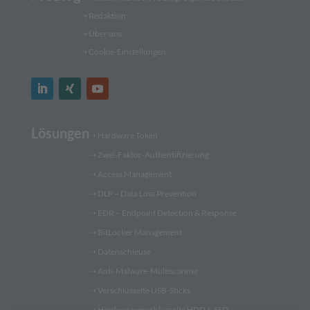
➝
Redaktion
➝ Über uns
➝ Cookie-Einstellungen
Lösungen
➝
Hardware Token
➝
Zwei-Faktor-Authentifizierung
➝
Access Management
➝
DLP – Data Loss Prevention
➝
EDR – Endpoint Detection & Response
➝
BitLocker Management
➝
Datenschleuse
➝
Anti-Malware-Multiscanner
➝
Verschlüsselte USB-Sticks
➝
Hardwareverschlüsselte HDD & SSD