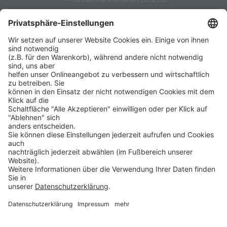
➝
PC Fernwartung
Shop
➝
Security Token
➝
YubiKey
➝
Gatekeeper
➝
YubiKey 5
➝
YubiKey Bio
➝
SafeToGo USB 3.1 Stick
➝
Verschlüsselte USB-Sticks
➝
Verschlüsselte Festplatten
➝
Digittrade RS256 RFID
➝
Remote IT-Service Software
➝
Security Software Lösungen
ProSoft
➝
ProSoft
ProBlog ist ein Angebot der
➝
Shop ProSecurity
ProSoft GmbH
Bürgermeister-Graf-Ring 10
➝
Veranstaltungen
82538 Geretsried