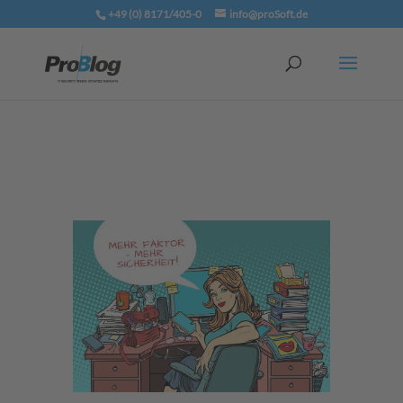
+49 (0) 8171/405-0
info@proSoft.de