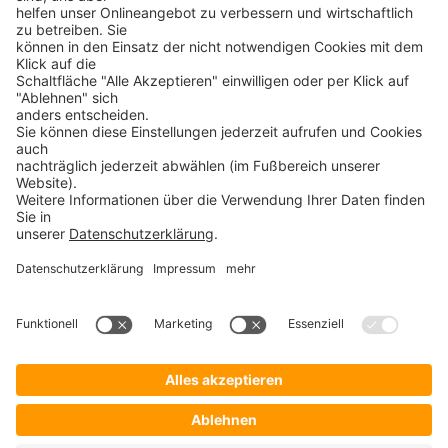
Cardwave SafeToGo
PROSOFT
Startseite
Lösungen
Hersteller
Händler
Shop ProSecurity