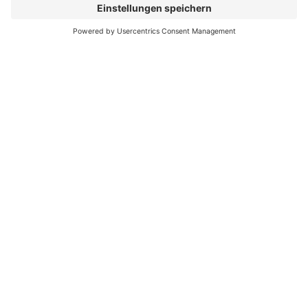
Blog
FAQ
UNTERNEHMEN
Über uns
Auszeichnungen & Zertifizierungen
Karriere
Veranstaltungen & Events
Webcast
Anfahrt