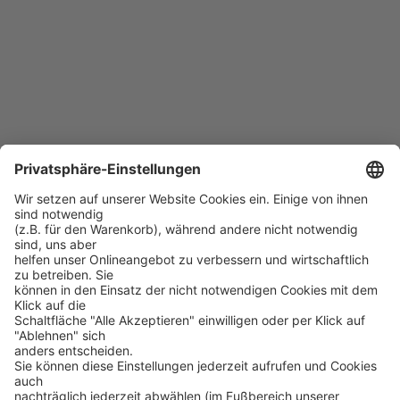
NetSupport DNA
PROSOFT