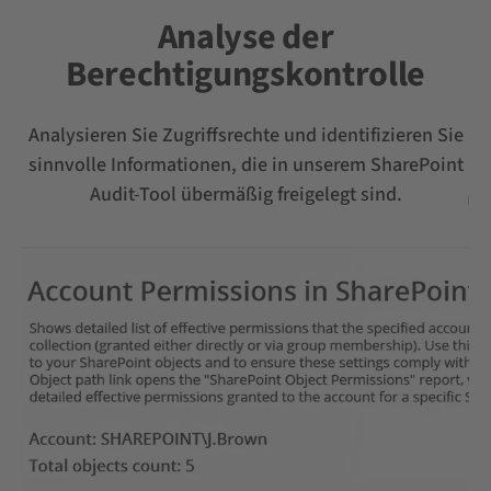
Analyse der
Berechtigungskontrolle
Analysieren Sie Zugriffsrechte und identifizieren Sie
sinnvolle Informationen, die in unserem SharePoint
Audit-Tool übermäßig freigelegt sind.
tet
Lass
Be
w
Ä
Ver