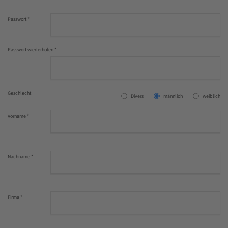
Passwort
*
Passwort wiederholen
*
Geschlecht
Divers
männlich
weiblich
Vorname
*
Nachname
*
Firma
*