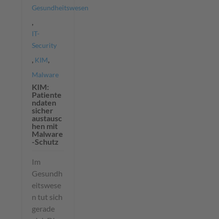
Gesundheitswesen
,
IT-
Security
,
,
KIM
Malware
KIM:
Patiente
ndaten
sicher
austausc
hen mit
Malware
-Schutz
Im
Gesundh
eitswese
n tut sich
gerade