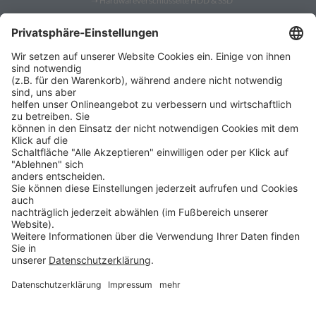
➝
Hardwareverschlüsselte HDD & SSD
➝
PC Fernwartung
Shop
➝
Security Token
➝
YubiKey
➝
Gatekeeper
➝
YubiKey 5
➝
YubiKey Bio
➝
SafeToGo USB 3.1 Stick
➝
Verschlüsselte USB-Sticks
➝
Verschlüsselte Festplatten
➝
Digittrade RS256 RFID
➝
Remote IT-Service Software
➝
Security Software Lösungen
ProSoft
➝
ProSoft
ProBlog ist ein Angebot der
➝
Shop ProSecurity
ProSoft GmbH
Bürgermeister-Graf-Ring 10
➝
Veranstaltungen
82538 Geretsried