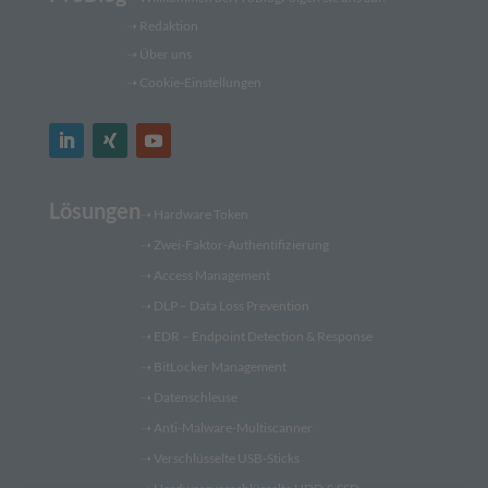
➝
Redaktion
➝ Über uns
➝ Cookie-Einstellungen
Lösungen
➝
Hardware Token
➝
Zwei-Faktor-Authentifizierung
➝
Access Management
➝
DLP – Data Loss Prevention
➝
EDR – Endpoint Detection & Response
➝
BitLocker Management
➝
Datenschleuse
➝
Anti-Malware-Multiscanner
➝
Verschlüsselte USB-Sticks