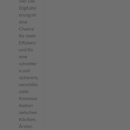
viel: Die
Digitalisi
erung ist
eine
Chance
für mehr
Effizienz
und für
eine
schneller
e und
sicherere,
verschlüs
selte
Kommun
ikation
zwischen
Kliniken,
Ärzten