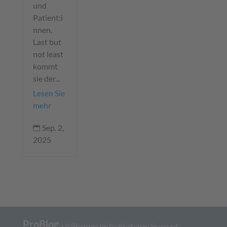
und
Patient:i
nnen.
Last but
not least
kommt
sie der...
Lesen Sie
mehr
Sep. 2,

2025
ProBlog
➝
Willkommen bei ProBlog
Folgen Sie uns auf: