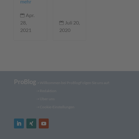
mehr
Apr.

Juli 20,
28,

2020
2021
ProBlog
➝
Willkommen bei ProBlog
Folgen Sie uns auf:
➝
Redaktion
➝ Über uns
➝ Cookie-Einstellungen