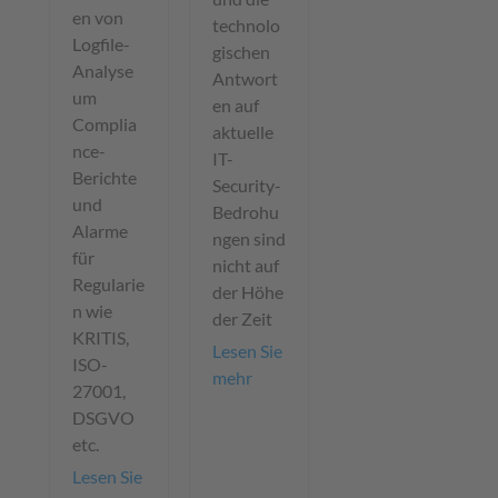
en von
technolo
Logfile-
gischen
Analyse
Antwort
um
en auf
Complia
aktuelle
nce-
IT-
Berichte
Security-
und
Bedrohu
Alarme
ngen sind
für
nicht auf
Regularie
der Höhe
n wie
der Zeit
KRITIS,
Lesen Sie
ISO-
mehr
27001,
DSGVO
etc.
Lesen Sie