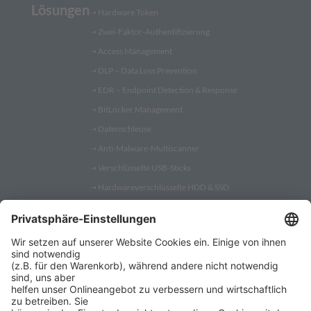
Lösungen
➝
Hardware Token
➝
Zwei-Faktor-Authentifizierung
➝
Access Management
➝
DLP – Data Loss Prevention
➝
EDR – Endpoint Detection & Response
➝
BitLocker Management
➝
Datenschleuse
➝
Anti-Malware-Multiscanner
➝
Verschlüsselte USB-Sticks
➝
Hardwareverschlüsselte HDD & SSD
➝
PC Fernwartung
Shop
➝
Security Token
➝
YubiKey
➝
Gatekeeper
➝
YubiKey 5