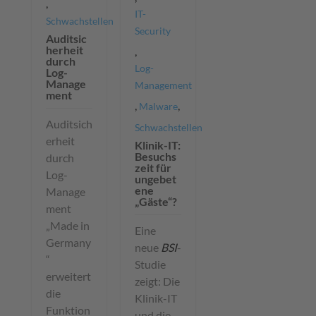
,
IT-
Schwachstellen
Security
Auditsic
herheit
,
durch
Log-
Log-
Manage
Management
ment
,
,
Malware
Auditsich
Schwachstellen
erheit
Klinik-IT:
Besuchs
durch
zeit für
Log-
ungebet
ene
Manage
„Gäste“?
ment
„Made in
Eine
Germany
neue
BSI
-
“
Studie
erweitert
zeigt: Die
die
Klinik-IT
Funktion
und die