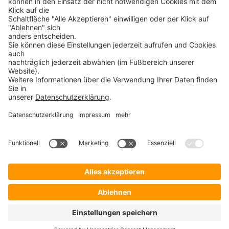
➝
YubiKey Bio
➝
SafeToGo USB 3.1 Stick
➝
Verschlüsselte USB-Sticks
➝
Verschlüsselte Festplatten
➝
Digittrade RS256 RFID
➝
Remote IT-Service Software
➝
Security Software Lösungen
ProSoft
➝
ProSoft
ProBlog ist ein Angebot der
➝
Shop ProSecurity
ProSoft GmbH
Bürgermeister-Graf-Ring 10
➝
Veranstaltungen
82538 Geretsried
➝
Webcast
➝
Support
➝
KnowledgeBase
➝
Impressum
➝
Datenschutzerklärung