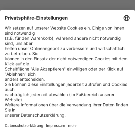
SecurEnvoy SecurAccess Zwei-Faktor-Authentifizierung
PROSOFT
Startseite
Lösungen