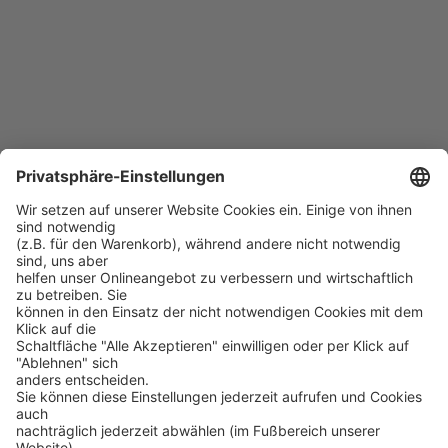
SecurEnvoy SecurAccess
PROSOFT