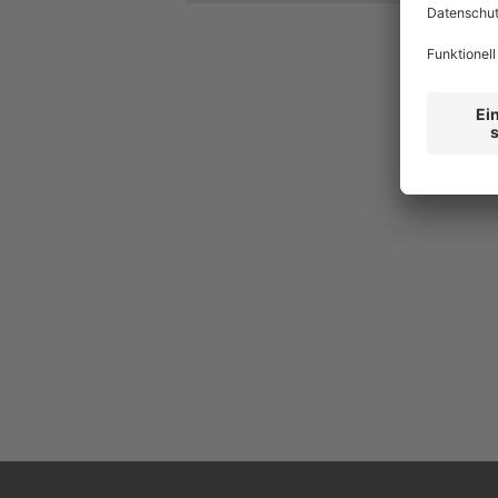
IT-Asset-Management
NetSupport D