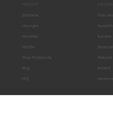
PROSOFT
UNTER
Startseite
Über uns
Lösungen
Auszeich
Hersteller
Karriere
Händler
Veransta
Shop ProSecurity
Webcast
Blog
Anfahrt
FAQ
Herzensa