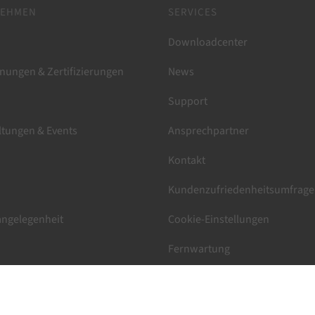
NEHMEN
SERVICES
Downloadcenter
nungen & Zertifizierungen
News
Support
ltungen & Events
Ansprechpartner
Kontakt
Kundenzufriedenheitsumfrage
ngelegenheit
Cookie-Einstellungen
Fernwartung