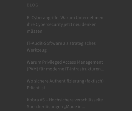
BLOG
KI Cyberangriffe: Warum Unternehmen
ihre Cybersecurity jetzt neu denken
müssen
IT-Audit-Software als strategisches
Werkzeug
Warum Privileged Access Management
(PAM) für moderne IT-Infrastrukturen...
Wo sichere Authentifizierung (faktisch)
Pflicht ist
Kobra VS – Hochsichere verschlüsselte
Speicherlösungen „Made in...
Aktive vs reaktive Cybersecurity –
Unterschiede, notwendige Tools und