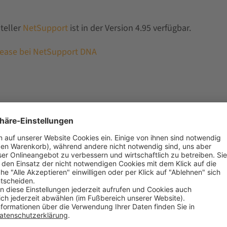
teller
NetSupport
ist in der Version 4.95 verfügbar.
lease bei NetSupport DNA
ür Anwender
se v4.95.0007