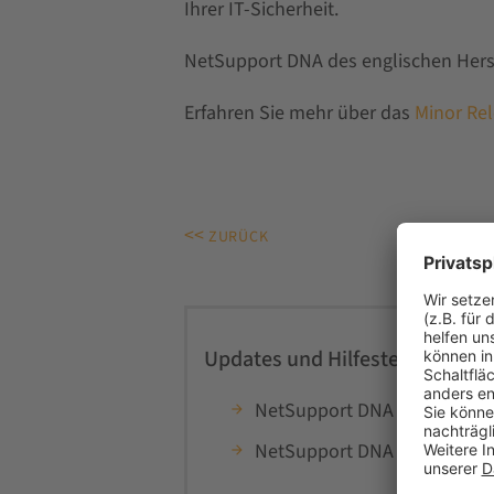
Ihrer IT-Sicherheit.
NetSupport DNA des englischen Hers
Erfahren Sie mehr über das
Minor Re
<<
ZURÜCK
Updates und Hilfestellungen f
NetSupport DNA Minor Relea
NetSupport DNA v4.85