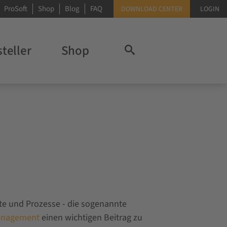
ProSoft
Shop
Blog
FAQ
DOWNLOAD CENTER
LOGIN
teller
Shop
te und Prozesse - die sogenannte
anagement
einen wichtigen Beitrag zu