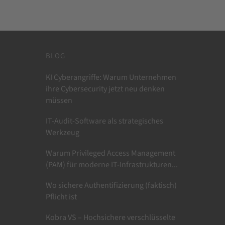
BLOG
KI Cyberangriffe: Warum Unternehmen
ihre Cybersecurity jetzt neu denken
müssen
IT-Audit-Software als strategisches
Werkzeug
Warum Privileged Access Management
(PAM) für moderne IT-Infrastrukturen...
Wo sichere Authentifizierung (faktisch)
Pflicht ist
Kobra VS – Hochsichere verschlüsselte