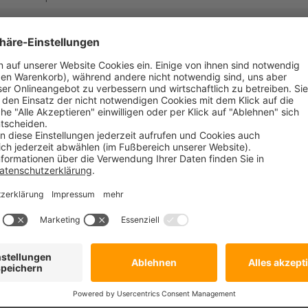
TCP
Abhören auf Verbindungsanfragen von ein
TCP | UDP
Browsen und Verbinden mit Schüler
TCP
abhören auf automatische Wiederverbind
UDP
Multicast|Broadcast für Zeigevorgang
UDP
Multicast|Broadcast für Dateiverteilung
Abhören auf Verbindungsanfragen von eine
TCP
Terminal Server)
TCP
Kommunikation mit der Lehrer Konsole per