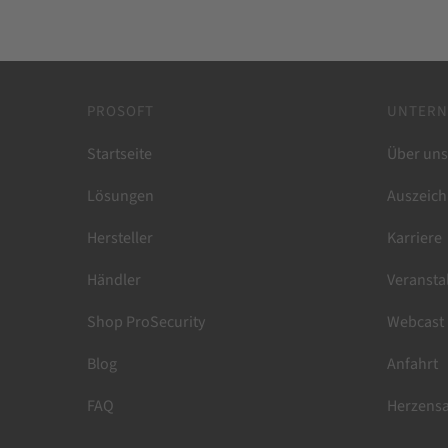
NetSupport School
PROSOFT
UNTER
Startseite
Über uns
Lösungen
Auszeich
Hersteller
Karriere
Händler
Veransta
Shop ProSecurity
Webcast
Blog
Anfahrt
FAQ
Herzensa