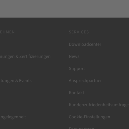
NEHMEN
SERVICES
Downloadcenter
nungen & Zertifizierungen
News
Support
ltungen & Events
Ansprechpartner
Kontakt
Kundenzufriedenheitsumfrage
ngelegenheit
Cookie-Einstellungen