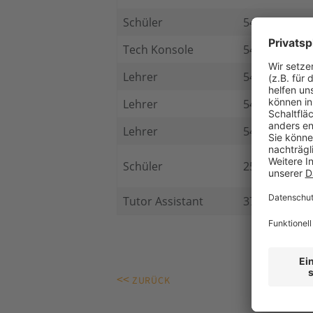
Schüler
5405
Tech Konsole
5405
Lehrer
5421
Lehrer
5421
Lehrer
5421
Schüler
25405
Tutor Assistant
37777
<<
ZURÜCK