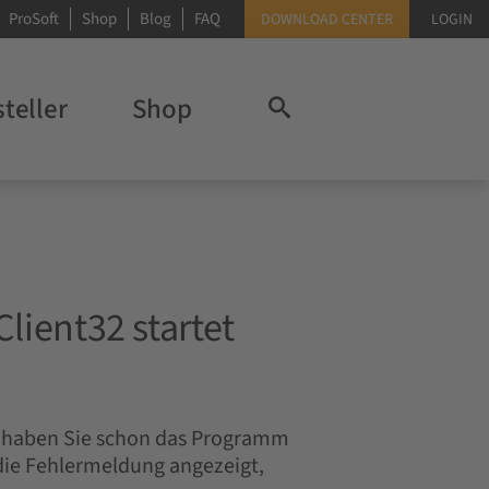
ProSoft
Shop
Blog
FAQ
DOWNLOAD CENTER
LOGIN
teller
Shop
lient32 startet
ei haben Sie schon das Programm
d die Fehlermeldung angezeigt,