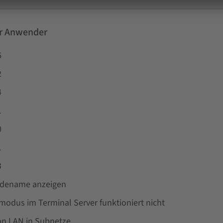
ür Anwender
6
2
4
1
0
1
3
ldename anzeigen
odus im Terminal Server funktioniert nicht
on LAN in Subnetze