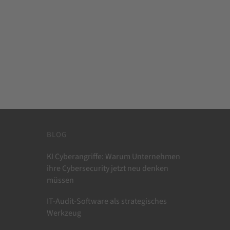
BLOG
KI Cyberangriffe: Warum Unternehmen
ihre Cybersecurity jetzt neu denken
müssen
IT-Audit-Software als strategisches
Werkzeug