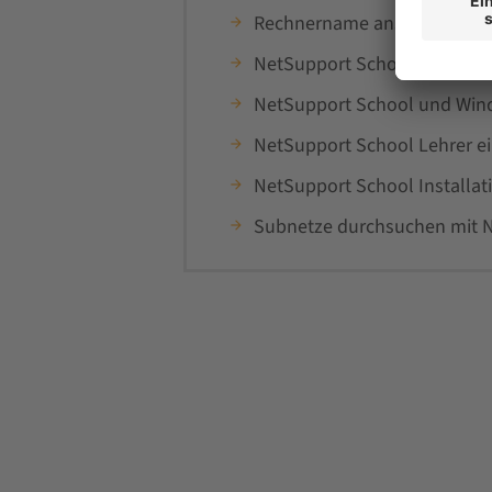
Rechnername anstatt Anme
NetSupport School & Wake 
NetSupport School und Win
NetSupport School Lehrer e
NetSupport School Installati
Subnetze durchsuchen mit 