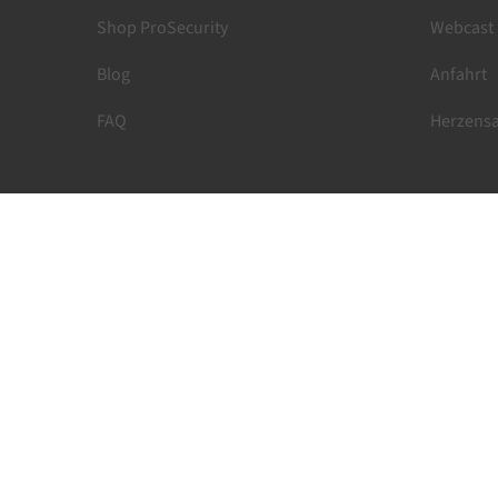
Shop ProSecurity
Webcast
Blog
Anfahrt
FAQ
Herzensa
©
ProSoft
1989-2026 Alle Rechte vorbehalten —
AG