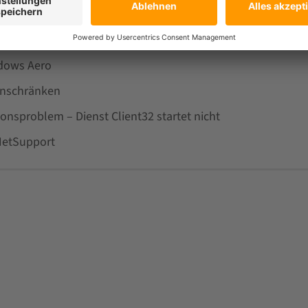
ldename anzeigen
on LAN in Subnetze
dows Aero
inschränken
onsproblem – Dienst Client32 startet nicht
NetSupport