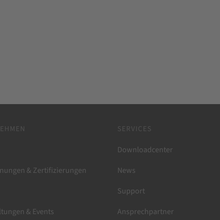
NEHMEN
SERVICES
Downloadcenter
nungen & Zertifizierungen
News
Support
ltungen & Events
Ansprechpartner