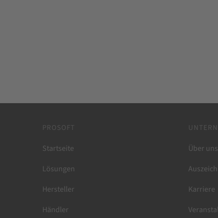
NetSupport School
PROSOFT
UNTER
Startseite
Über uns
Lösungen
Auszeich
Hersteller
Karriere
Händler
Veransta