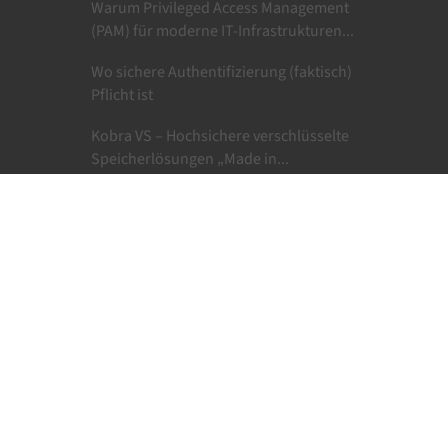
Warum Privileged Access Management
(PAM) für moderne IT-Infrastrukturen...
Wo sichere Authentifizierung (faktisch)
Pflicht ist
Kobra VS – Hochsichere verschlüsselte
Speicherlösungen „Made in...
Aktive vs reaktive Cybersecurity –
Unterschiede, notwendige Tools und
der...