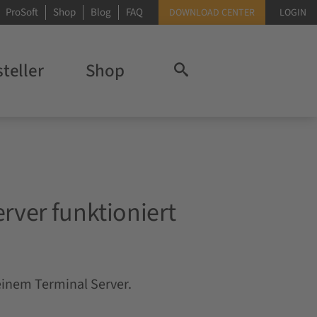
ProSoft
Shop
Blog
FAQ
DOWNLOAD CENTER
LOGIN
teller
Shop
rver funktioniert
einem Terminal Server.