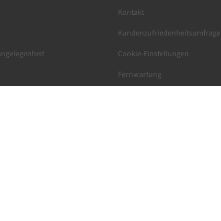
Kontakt
Kundenzufriedenheitsumfrage
ngelegenheit
Cookie-Einstellungen
Fernwartung
B
Datenschutzerklärung
Impressum