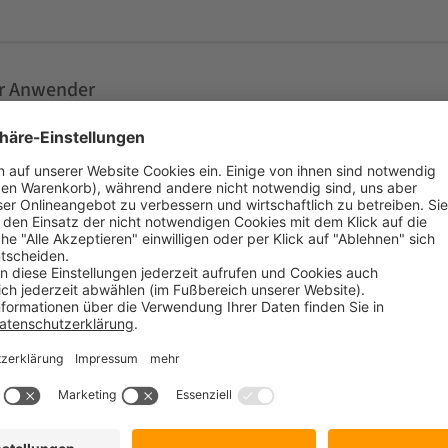
ür Anwender
t School
6
2
4
1
0
1
3
12.60.01