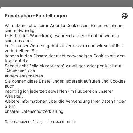
UltraBac
PROSOFT
Startseite
Lösungen