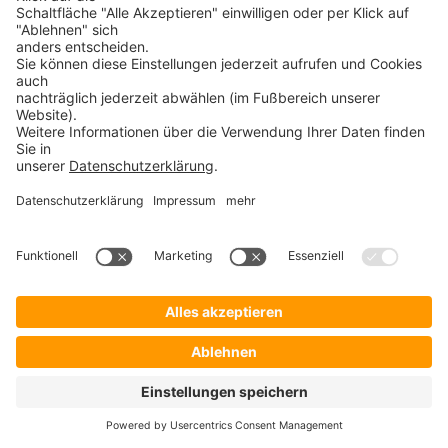
Endpoint Protector oder ein unverbindliches Angebot
an.
Endpoint Protector kann on-premise, als SaaS, Cloud
oder virtuelle Appliance genutzt werden und ist in
wenigen Minuten aufgesetzt. Lesen Sie dazu auch das
Endpoint Protector Datenblatt
. Die Lizenzierung erfolgt
pro installierten Client (= Computersystem). Gerne
bieten wir Ihnen auch die Installation und
Konfiguration vor Ort an. Oder buchen Sie einen
kostenlosen
Webcast
und erfahren Sie mehr über die
Funktionen der Data Loss Prevention. Endpoint
Protector kann auch vollumfänglich getestet werden.
Für zwischenzeitliche Rückfragen erreichen Sie uns
auch telefonisch unter +49 (0)8171 405 200.
Name
*