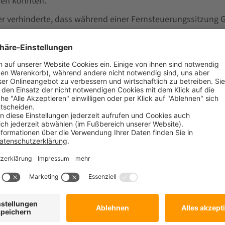
den konnten.
er verhinderte, dass während einer Fernsteuerungssitzung
ers eingegeben werden konnten.
ersion des NetSupport Manager Keyboard Filter-Treibers wurd
rde behoben, bei dem der NetSupport Manager Client auf 
llständig starten konnte.
wurden aktualisiert.
ates wurden implementiert.
tSupport können Sie in unserem
Download Center
herunter
t Manager bereits produktiv einsetzen, benötigen Sie kein