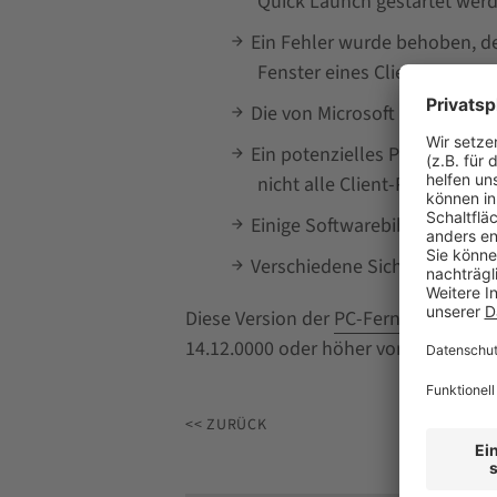
Quick Launch gestartet wer
Ein Fehler wurde behoben, d
Fenster eines Client-Rechn
Die von Microsoft signierte V
Ein potenzielles Problem wu
nicht alle Client-Prozesse vo
Einige Softwarebibliotheken 
Verschiedene Sicherheitsupd
Diese Version der
PC-Fernwartung
Ne
14.12.0000 oder höher von NetSuppor
<< ZURÜCK