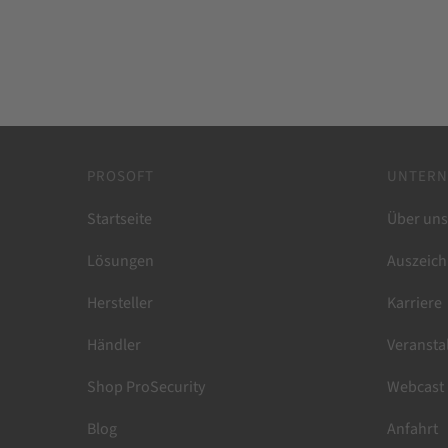
IT-Management PC-Fernwartung NetSupport
PROSOFT
UNTER
Startseite
Über uns
Lösungen
Auszeich
Hersteller
Karriere
Händler
Veransta
Shop ProSecurity
Webcast
Blog
Anfahrt