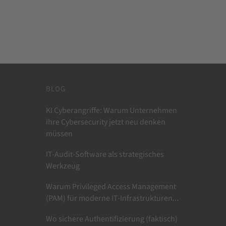
BLOG
KI Cyberangriffe: Warum Unternehmen
ihre Cybersecurity jetzt neu denken
müssen
IT-Audit-Software als strategisches
Werkzeug
Warum Privileged Access Management
(PAM) für moderne IT-Infrastrukturen...
Wo sichere Authentifizierung (faktisch)