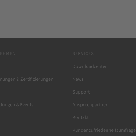
NEHMEN
SERVICES
Downloadcenter
nungen & Zertifizierungen
News
Support
ltungen & Events
Ansprechpartner
Kontakt
Kundenzufriedenheitsumfrage