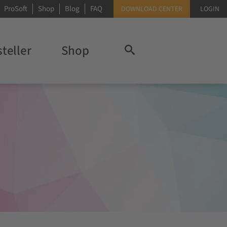
ProSoft
Shop
Blog
FAQ
DOWNLOAD CENTER
LOGIN
teller
Shop