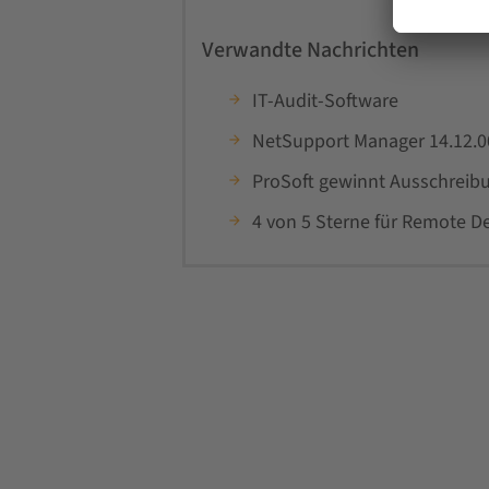
Verwandte Nachrichten
IT-Audit-Software
NetSupport Manager 14.12.
ProSoft gewinnt Ausschreibu
4 von 5 Sterne für Remote D