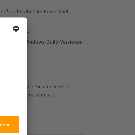
 Großbuchstaben im PowerShell-
e integriert.
bestimmten Windows-Build-Versionen
laden. Sollten Sie eine Version
en neuen Lizenzschlüssel.