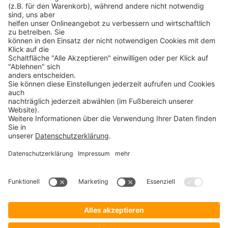
➝
YubiKey
➝
Gatekeeper
➝
YubiKey 5
➝
YubiKey Bio
➝
SafeToGo USB 3.1 Stick
➝
Verschlüsselte USB-Sticks
➝
Verschlüsselte Festplatten
➝
Digittrade RS256 RFID
➝
Remote IT-Service Software
➝
Security Software Lösungen
ProSoft
➝
ProSoft
ProBlog ist ein Angebot der
➝
Shop ProSecurity
ProSoft GmbH
Bürgermeister-Graf-Ring 10
➝
Veranstaltungen
82538 Geretsried
➝
Webcast
➝
Support
➝
KnowledgeBase
➝
Impressum