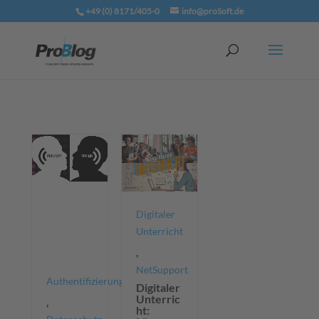
+49 (0) 8171/405-0
info@proSoft.de
Digitaler
Unterricht
,
NetSupport
Authentifizierung
Digitaler
Unterric
,
ht: