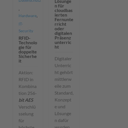
Datenschutz
Lösunge
n für
,
cloudbas
ierten
,
Hardware
Fernunte
rricht
IT-
oder
Security
digitalen
Präsenz
RFID-
unterric
Technolo
ht
gie für
doppelte
Sicherhe
Digitaler
it
Unterric
ht gehört
Aktion:
mittlerw
RFID in
eile zum
Kombina
Standard,
tion 256-
Konzept
bit
AES
e und
Verschlü
Lösunge
sselung
n dafür
für
wurden
höchste