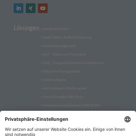
Lösungen
➝
Hardware Token
➝
Zwei-Faktor-Authentifizierung
➝
Access Management
➝
DLP – Data Loss Prevention
➝
EDR – Endpoint Detection & Response
➝
BitLocker Management
➝
Datenschleuse
➝
Anti-Malware-Multiscanner
➝
Verschlüsselte USB-Sticks
➝
Hardwareverschlüsselte HDD & SSD
➝
PC Fernwartung
Shop
➝
Security Token