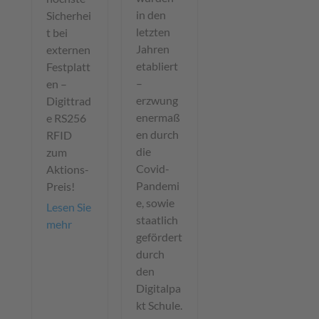
in den
Sicherhei
letzten
t bei
Jahren
externen
etabliert
Festplatt
–
en –
erzwung
Digittrad
enermaß
e RS256
en durch
RFID
die
zum
Covid-
Aktions-
Pandemi
Preis!
e, sowie
Lesen Sie
staatlich
mehr
gefördert
durch
den
Digitalpa
kt Schule.