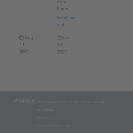
Zum
Einen...
Lesen Sie
mehr
Aug.
Nov.


11,
12,
2021
2020
ProBlog
➝
Willkommen bei ProBlog
Folgen Sie uns auf:
➝
Redaktion
➝ Über uns
➝ Cookie-Einstellungen