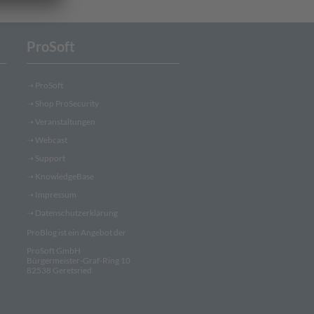
ProSoft
➝
ProSoft
➝
Shop ProSecurity
➝
Veranstaltungen
➝
Webcast
➝
Support
➝
KnowledgeBase
➝
Impressum
➝
Datenschutzerklärung
ProBlog ist ein Angebot der
ProSoft GmbH
Bürgermeister-Graf-Ring 10
82538 Geretsried