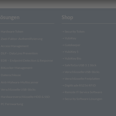
Lösungen
Shop
➝
Hardware Token
➝
Security Token
➝
YubiKey
➝
Zwei-Faktor-Authentifizierung
➝
Gatekeeper
➝
Access Management
➝
YubiKey 5
➝
DLP – Data Loss Prevention
➝
YubiKey Bio
➝
EDR – Endpoint Detection & Response
➝
SafeToGo USB 3.1 Stick
➝
BitLocker Management
➝
Verschlüsselte USB-Sticks
➝
Datenschleuse
➝
Verschlüsselte Festplatten
➝
Anti-Malware-Multiscanner
➝
Digittrade RS256 RFID
➝
Verschlüsselte USB-Sticks
➝
Remote IT-Service Software
➝
Hardwareverschlüsselte HDD & SSD
➝
Security Software Lösungen
➝
PC Fernwartung