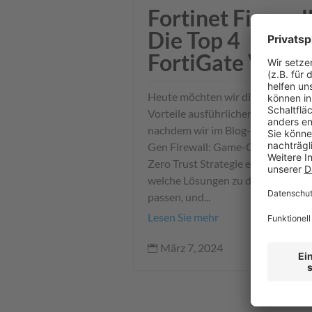
Fortinet Firewall
Die Top 4
FortiGate Vortei
Heute möchten wir die Top 4 Fort
Vorteile ausführlicher schildern –
nachdem wir im Blog-Beitrag Next
Gen Firewall: Game-Changer für I
Zero Trust Strategie erläutert hab
welche Lösungen zu dieser Strateg
passen, und...
Lesen Sie mehr
März 7, 2024
