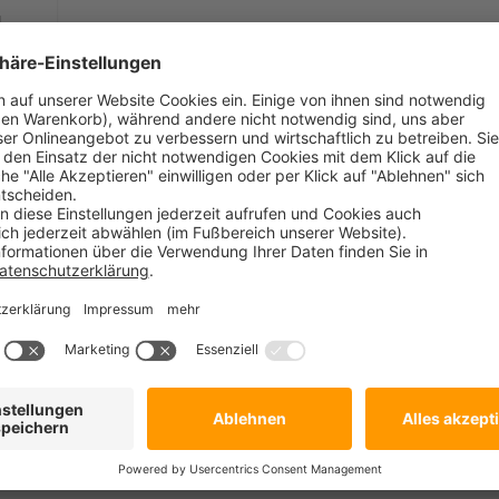
:
le
iGate
-
hre
en,
ie