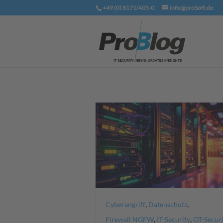
+49 (0) 8171/405-0
info@proSoft.de
,
,
Cyberangriff
Datenschutz
,
,
Firewall NGFW
IT-Security
OT-Securi