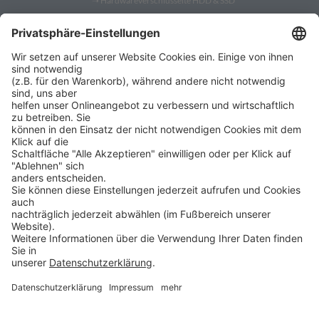
➝
Hardwareverschlüsselte HDD & SSD
➝
PC Fernwartung
Shop
➝
Security Token
➝
YubiKey
➝
Gatekeeper
➝
YubiKey 5
➝
YubiKey Bio
➝
SafeToGo USB 3.1 Stick
➝
Verschlüsselte USB-Sticks
➝
Verschlüsselte Festplatten
➝
Digittrade RS256 RFID
➝
Remote IT-Service Software
➝
Security Software Lösungen
ProSoft
➝
ProSoft
ProBlog ist ein Angebot der
➝
Shop ProSecurity
ProSoft GmbH
Bürgermeister-Graf-Ring 10
➝
Veranstaltungen
82538 Geretsried