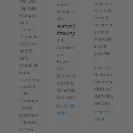
viel: Die
zeigt: Die
durch
Digitalisi
Klinik-IT
Nahberei
erung ist
und die
chs-
eine
technolo
Authenti
Chance
gischen
fizierung
für mehr
Antwort
mit
Effizienz
en auf
Gatekee
und für
aktuelle
per.
eine
IT-
Keyless-
schneller
Security-
Go
e und
Bedrohu
Datensch
sicherere,
ngen sind
utz ohne
verschlüs
nicht auf
Sicherhei
selte
der Höhe
tslücken!
Kommun
der Zeit
Lesen Sie
ikation
Lesen Sie
mehr
zwischen
mehr
Kliniken,
Ärzten