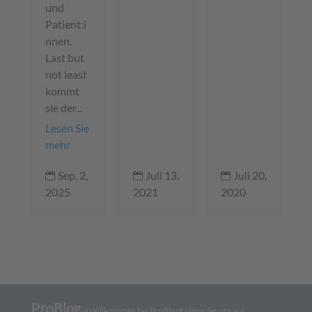
und
Patient:i
nnen.
Last but
not least
kommt
sie der...
Lesen Sie
mehr
Juli 13,
Juli 20,
Sep. 2,



2021
2020
2025
ProBlog
➝
Willkommen bei ProBlog
Folgen Sie uns auf: