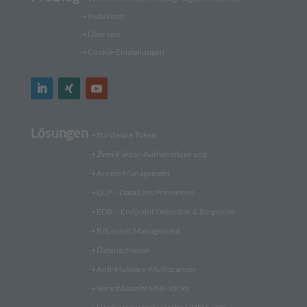
➝
Redaktion
➝ Über uns
➝ Cookie-Einstellungen
Lösungen
➝
Hardware Token
➝
Zwei-Faktor-Authentifizierung
➝
Access Management
➝
DLP – Data Loss Prevention
➝
EDR – Endpoint Detection & Response
➝
BitLocker Management
➝
Datenschleuse
➝
Anti-Malware-Multiscanner
➝
Verschlüsselte USB-Sticks