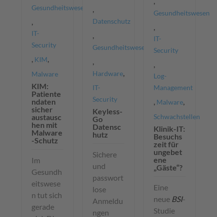
,
Gesundheitswesen
,
Gesundheitswesen
,
Datenschutz
,
IT-
,
IT-
Security
Gesundheitswesen
Security
,
,
KIM
,
,
,
Hardware
Malware
Log-
KIM:
IT-
Management
Patiente
Security
ndaten
,
,
Malware
sicher
Keyless-
austausc
Schwachstellen
Go
hen mit
Datensc
Klinik-IT:
Malware
hutz
Besuchs
-Schutz
zeit für
ungebet
Sichere
ene
Im
und
„Gäste“?
Gesundh
passwort
eitswese
Eine
lose
n tut sich
neue
BSI
-
Anmeldu
gerade
Studie
ngen