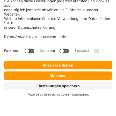
Admin Toolbox Netzwerk
PROSOFT
Startseite
Lösungen
Hersteller
Händler
Shop ProSecurity
Blog
FAQ