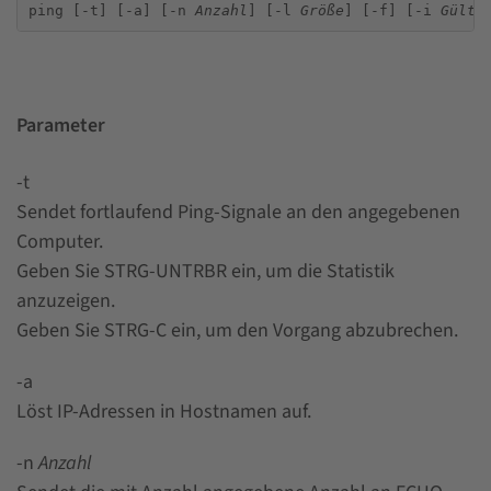
ping [-t] [-a] [-n 
Anzahl
] [-l 
Größe
] [-f] [-i 
Gülti
Parameter
-t
Sendet fortlaufend Ping-Signale an den angegebenen
Computer.
Geben Sie STRG-UNTRBR ein, um die Statistik
anzuzeigen.
Geben Sie STRG-C ein, um den Vorgang abzubrechen.
-a
Löst IP-Adressen in Hostnamen auf.
-n
Anzahl