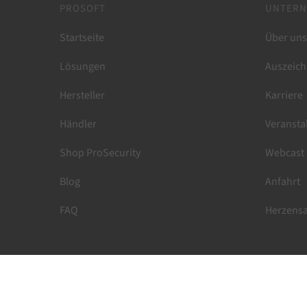
PROSOFT
UNTER
Startseite
Über uns
Lösungen
Auszeich
Hersteller
Karriere
Händler
Veransta
Shop ProSecurity
Webcast
Blog
Anfahrt
FAQ
Herzensa