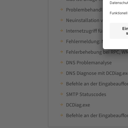
Problembehandlung bei TCP
Neuinstallation von TCP/IP
Internetzugriff für Computer
Fehlermeldung: Nachrichtend
Fehlerbehebung bei RPC, WMI
DNS Problemanalyse
DNS Diagnose mit DCDiag.ex
Befehle an der Eingabeauffo
SMTP Statuscodes
DCDiag.exe
Befehle an der Eingabeauff