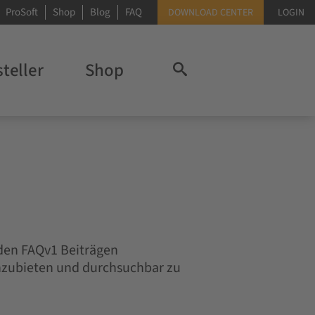
ProSoft
Shop
Blog
FAQ
DOWNLOAD CENTER
LOGIN
teller
Shop
 den FAQv1 Beiträgen
nzubieten und durchsuchbar zu