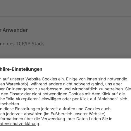
ür Anwender
nd des TCP/IP Stack
n Port X?