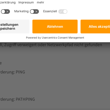
/IP-Verbindungen in Windows
 und Dienste
ienst terminierte mit Dienstefehler 2105
, Zugriff verweigert oder Netzwerkpfad nicht gefunden
e
rderung: PING
orderung: PATHPING