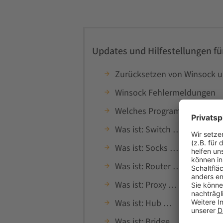
Updates und Hilfestellungen f
Zurücksetzen von Winsock u
Winsock Fehlermeldungen
Welches Programm belegt de
Was ist: Switch …
Was ist: Socks …
Was ist: Router …
Was ist: Proxy …
Was ist: Hub …
Was ist: Bridge …