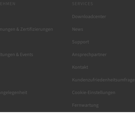
NEHMEN
SERVICES
Downloadcenter
nungen & Zertifizierungen
News
Support
ltungen & Events
Ansprechpartner
Kontakt
Kundenzufriedenheitsumfrage
ngelegenheit
Cookie-Einstellungen
Fernwartung