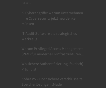
BLOG
KI Cyberangriffe: Warum Unternehmen
ihre Cybersecurity jetzt neu denken
müssen
IT-Audit-Software als strategisches
Werkzeug
Warum Privileged Access Management
(PAM) für moderne IT-Infrastrukturen...
Wo sichere Authentifizierung (faktisch)
Pflicht ist
Kobra VS – Hochsichere verschlüsselte
Speicherlösungen „Made in...
Aktive vs reaktive Cybersecurity –
Unterschiede, notwendige Tools und
der...